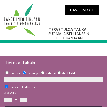
DANCEINFO.FI
TERVETULOA TANKA
-
SUOMALAISEN TANSSIN
TIETOKANTAAN
Tietokantahaku
Teokset
Taiteilijat
Ryhmät
Artikkelit
Hae vain otsakkeista
Aikavälillä
—