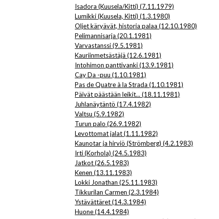
Isadora (Kuusela/Kitti) (7.11.1979)
Lumikki (Kuusela, Kitti) (1.3.1980)
Oljet käryävät, historia palaa (12.10.1980)
Pelimannisarja (20.1.1981)
Varvastanssi (9.5.1981)
Kauriinmetsästäjä (12.6.1981)
Intohimon panttivanki (13.9.1981)
Cay Da -puu (1.10.1981)
Pas de Quatre à la Strada (1.10.1981)
Päivät päästään leikit... (18.11.1981)
Juhlanäytäntö (17.4.1982)
Valtsu (5.9.1982)
Turun palo (26.9.1982)
Levottomat jalat (1.11.1982)
Kaunotar ja hirviö (Strömberg) (4.2.1983)
Irti (Korhola) (24.5.1983)
Jatkot (26.5.1983)
Kenen (13.11.1983)
Lokki Jonathan (25.11.1983)
Tikkurilan Carmen (2.3.1984)
Ystävättäret (14.3.1984)
Huone (14.4.1984)