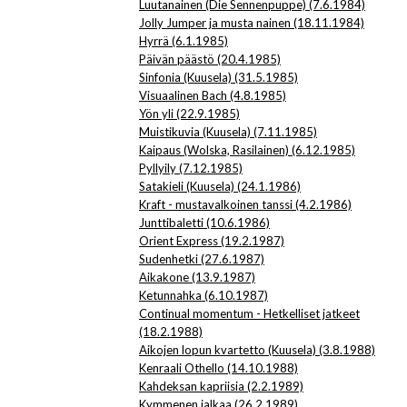
Luutanainen (Die Sennenpuppe) (7.6.1984)
Jolly Jumper ja musta nainen (18.11.1984)
Hyrrä (6.1.1985)
Päivän päästö (20.4.1985)
Sinfonia (Kuusela) (31.5.1985)
Visuaalinen Bach (4.8.1985)
Yön yli (22.9.1985)
Muistikuvia (Kuusela) (7.11.1985)
Kaipaus (Wolska, Rasilainen) (6.12.1985)
Pyllyily (7.12.1985)
Satakieli (Kuusela) (24.1.1986)
Kraft - mustavalkoinen tanssi (4.2.1986)
Junttibaletti (10.6.1986)
Orient Express (19.2.1987)
Sudenhetki (27.6.1987)
Aikakone (13.9.1987)
Ketunnahka (6.10.1987)
Continual momentum - Hetkelliset jatkeet
(18.2.1988)
Aikojen lopun kvartetto (Kuusela) (3.8.1988)
Kenraali Othello (14.10.1988)
Kahdeksan kapriisia (2.2.1989)
Kymmenen jalkaa (26.2.1989)