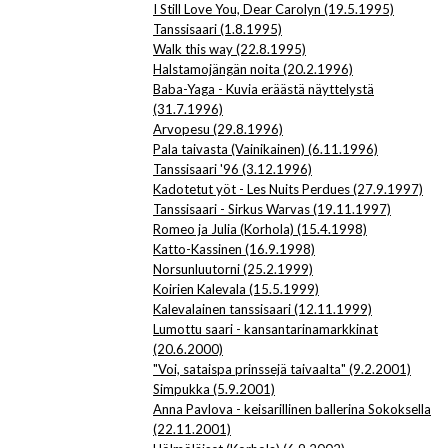
I Still Love You, Dear Carolyn (19.5.1995)
Tanssisaari (1.8.1995)
Walk this way (22.8.1995)
Halstamojängän noita (20.2.1996)
Baba-Yaga - Kuvia eräästä näyttelystä
(31.7.1996)
Arvopesu (29.8.1996)
Pala taivasta (Vainikainen) (6.11.1996)
Tanssisaari '96 (3.12.1996)
Kadotetut yöt - Les Nuits Perdues (27.9.1997)
Tanssisaari - Sirkus Warvas (19.11.1997)
Romeo ja Julia (Korhola) (15.4.1998)
Katto-Kassinen (16.9.1998)
Norsunluutorni (25.2.1999)
Koirien Kalevala (15.5.1999)
Kalevalainen tanssisaari (12.11.1999)
Lumottu saari - kansantarinamarkkinat
(20.6.2000)
"Voi, sataispa prinssejä taivaalta" (9.2.2001)
Simpukka (5.9.2001)
Anna Pavlova - keisarillinen ballerina Sokoksella
(22.11.2001)