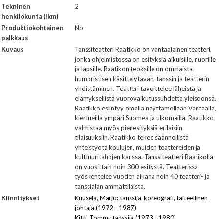
Tekninen
2
henkilökunta (lkm)
Produktiokohtainen
No
palkkaus
Kuvaus
Tanssiteatteri Raatikko on vantaalainen teatteri,
jonka ohjelmistossa on esityksiä aikuisille, nuorille
ja lapsille. Raatikon teoksille on ominaista
humoristisen käsittelytavan, tanssin ja teatterin
yhdistäminen. Teatteri tavoittelee läheistä ja
elämyksellistä vuorovaikutussuhdetta yleisöönsä.
Raatikko esiintyy omalla näyttämöllään Vantaalla,
kiertueilla ympäri Suomea ja ulkomailla. Raatikko
valmistaa myös pienesityksiä erilaisiin
tilaisuuksiin. Raatikko tekee säännöllistä
yhteistyötä koulujen, muiden teattereiden ja
kulttuuritahojen kanssa. Tanssiteatteri Raatikolla
on vuosittain noin 300 esitystä. Teatterissa
työskentelee vuoden aikana noin 40 teatteri- ja
tanssialan ammattilaista.
Kiinnitykset
Kuusela, Marjo: tanssija-koreografi, taiteellinen
johtaja (1972 - 1987)
Kitti, Tommi: tanssija (1973 - 1980)