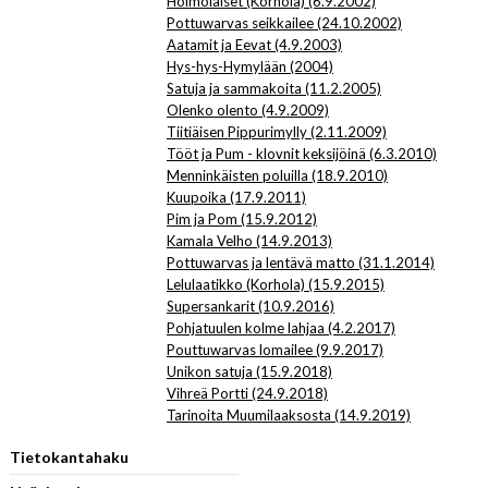
Hölmöläiset (Korhola) (6.9.2002)
Pottuwarvas seikkailee (24.10.2002)
Aatamit ja Eevat (4.9.2003)
Hys-hys-Hymylään (2004)
Satuja ja sammakoita (11.2.2005)
Olenko olento (4.9.2009)
Tiitiäisen Pippurimylly (2.11.2009)
Tööt ja Pum - klovnit keksijöinä (6.3.2010)
Menninkäisten poluilla (18.9.2010)
Kuupoika (17.9.2011)
Pim ja Pom (15.9.2012)
Kamala Velho (14.9.2013)
Pottuwarvas ja lentävä matto (31.1.2014)
Lelulaatikko (Korhola) (15.9.2015)
Supersankarit (10.9.2016)
Pohjatuulen kolme lahjaa (4.2.2017)
Pouttuwarvas lomailee (9.9.2017)
Unikon satuja (15.9.2018)
Vihreä Portti (24.9.2018)
Tarinoita Muumilaaksosta (14.9.2019)
Tietokantahaku