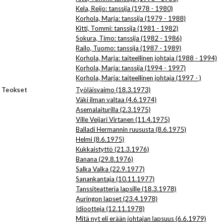
Kela, Reijo: tanssija (1978 - 1980)
Korhola, Marja: tanssija (1979 - 1988)
Kitti, Tommi: tanssija (1981 - 1982)
Sokura, Timo: tanssija (1982 - 1986)
Railo, Tuomo: tanssija (1987 - 1989)
Korhola, Marja: taiteellinen johtaja (1988 - 1994)
Korhola, Marja: tanssija (1994 - 1997)
Korhola, Marja: taiteellinen johtaja (1997 - )
Teokset
Työläisvaimo (18.3.1973)
Väki ilman valtaa (4.6.1974)
Asemalaiturilla (2.3.1975)
Ville Veijari Virtanen (11.4.1975)
Balladi Hermannin ruususta (8.6.1975)
Helmi (8.6.1975)
Kukkaistyttö (21.3.1976)
Banana (29.8.1976)
Salka Valka (22.9.1977)
Sanankantaja (10.11.1977)
Tanssiteatteria lapsille (18.3.1978)
Auringon lapset (23.4.1978)
Idiootteja (12.11.1978)
Mitä nyt eli erään johtajan lapsuus (6.6.1979)