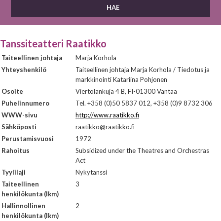
Tanssiteatteri Raatikko
Taiteellinen johtaja
Marja Korhola
Yhteyshenkilö
Taiteellinen johtaja Marja Korhola / Tiedotus ja
markkinointi Katariina Pohjonen
Osoite
Viertolankuja 4 B, FI-01300 Vantaa
Puhelinnumero
Tel. +358 (0)50 5837 012, +358 (0)9 8732 306
WWW-sivu
http://www.raatikko.fi
Sähköposti
raatikko@raatikko.fi
Perustamisvuosi
1972
Rahoitus
Subsidized under the Theatres and Orchestras
Act
Tyylilaji
Nykytanssi
Taiteellinen
3
henkilökunta (lkm)
Hallinnollinen
2
henkilökunta (lkm)