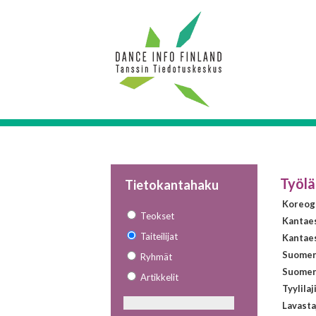
Työlä
Tietokantahaku
Koreogr
Teokset
Kantae
Taiteilijat
Kantaes
Suomen 
Ryhmät
Suomen 
Artikkelit
Tyylilaj
Lavasta