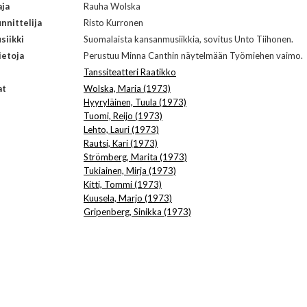
aja
Rauha Wolska
nnittelija
Risto Kurronen
siikki
Suomalaista kansanmusiikkia, sovitus Unto Tiihonen.
ietoja
Perustuu Minna Canthin näytelmään Työmiehen vaimo.
Tanssiteatteri Raatikko
at
Wolska, Maria (1973)
Hyyryläinen, Tuula (1973)
Tuomi, Reijo (1973)
Lehto, Lauri (1973)
Rautsi, Kari (1973)
Strömberg, Marita (1973)
Tukiainen, Mirja (1973)
Kitti, Tommi (1973)
Kuusela, Marjo (1973)
Gripenberg, Sinikka (1973)