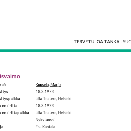
TERVETULOA TANKA
- SU
isvaimo
afi
Kuusela, Marjo
sitys
18.3.1973
ityspaikka
Lilla Teatern, Helsinki
ensi-ilta
18.3.1973
ensi-iltapaikka
Lilla Teatern, Helsinki
i
Nykytanssi
ja
Esa Kantala