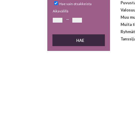
Puvust
Hae vain otsakkeista
Valosuu
Aikavälillä
Muu mu
—
Muita t
Ryhmät
Tanssij