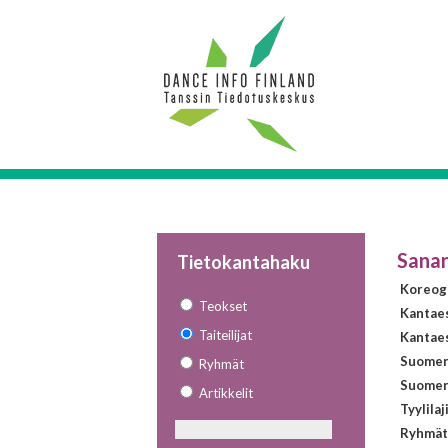
Sana
Tietokantahaku
Koreogr
Teokset
Kantae
Taiteilijat
Kantaes
Suomen 
Ryhmät
Suomen 
Artikkelit
Tyylilaj
Ryhmät