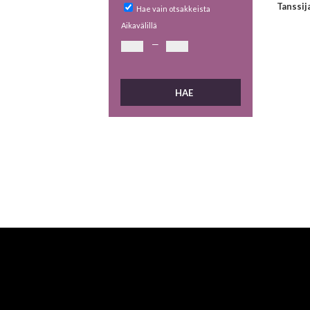
Tanssij
Hae vain otsakkeista
Aikavälillä
—