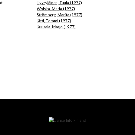
at
Hyyryläinen, Tuula (1977)
Wolska, Maria (1977)
Strömberg, Marita (1977)
Kitti, Tommi (1977)
Kuusela, Marjo (1977)