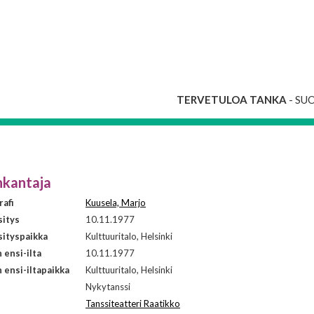
TERVETULOA TANKA
- SU
nkantaja
afi
Kuusela, Marjo
sitys
10.11.1977
ityspaikka
Kulttuuritalo, Helsinki
ensi-ilta
10.11.1977
ensi-iltapaikka
Kulttuuritalo, Helsinki
i
Nykytanssi
Tanssiteatteri Raatikko