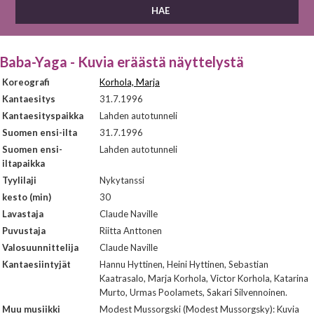
Baba-Yaga - Kuvia eräästä näyttelystä
Koreografi
Korhola, Marja
Kantaesitys
31.7.1996
Kantaesityspaikka
Lahden autotunneli
Suomen ensi-ilta
31.7.1996
Suomen ensi-
Lahden autotunneli
iltapaikka
Tyylilaji
Nykytanssi
kesto (min)
30
Lavastaja
Claude Naville
Puvustaja
Riitta Anttonen
Valosuunnittelija
Claude Naville
Kantaesiintyjät
Hannu Hyttinen, Heini Hyttinen, Sebastian
Kaatrasalo, Marja Korhola, Victor Korhola, Katarina
Murto, Urmas Poolamets, Sakari Silvennoinen.
Muu musiikki
Modest Mussorgski (Modest Mussorgsky): Kuvia