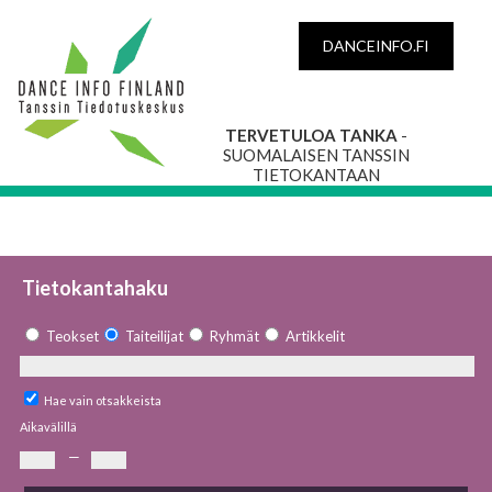
DANCEINFO.FI
TERVETULOA TANKA
-
SUOMALAISEN TANSSIN
TIETOKANTAAN
Tietokantahaku
Teokset
Taiteilijat
Ryhmät
Artikkelit
Hae vain otsakkeista
Aikavälillä
—