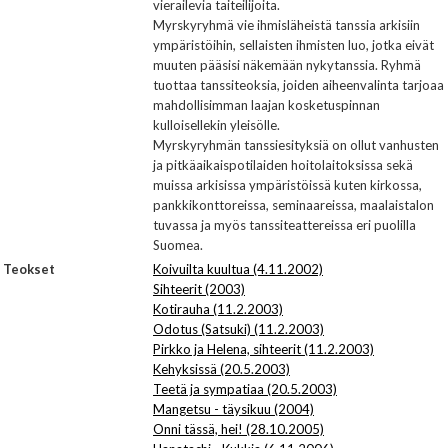
vierailevia taiteilijoita.
Myrskyryhmä vie ihmisläheistä tanssia arkisiin
ympäristöihin, sellaisten ihmisten luo, jotka eivät
muuten pääsisi näkemään nykytanssia. Ryhmä
tuottaa tanssiteoksia, joiden aiheenvalinta tarjoaa
mahdollisimman laajan kosketuspinnan
kulloisellekin yleisölle.
Myrskyryhmän tanssiesityksiä on ollut vanhusten
ja pitkäaikaispotilaiden hoitolaitoksissa sekä
muissa arkisissa ympäristöissä kuten kirkossa,
pankkikonttoreissa, seminaareissa, maalaistalon
tuvassa ja myös tanssiteattereissa eri puolilla
Suomea.
Teokset
Koivuilta kuultua (4.11.2002)
Sihteerit (2003)
Kotirauha (11.2.2003)
Odotus (Satsuki) (11.2.2003)
Pirkko ja Helena, sihteerit (11.2.2003)
Kehyksissä (20.5.2003)
Teetä ja sympatiaa (20.5.2003)
Mangetsu - täysikuu (2004)
Onni tässä, hei! (28.10.2005)