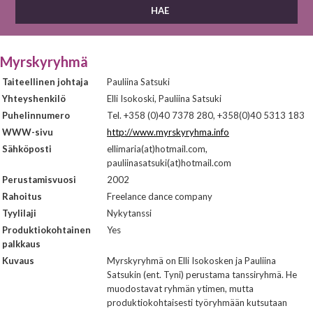
Myrskyryhmä
Taiteellinen johtaja
Pauliina Satsuki
Yhteyshenkilö
Elli Isokoski, Pauliina Satsuki
Puhelinnumero
Tel. +358 (0)40 7378 280, +358(0)40 5313 183
WWW-sivu
http://www.myrskyryhma.info
Sähköposti
ellimaria(at)hotmail.com,
pauliinasatsuki(at)hotmail.com
Perustamisvuosi
2002
Rahoitus
Freelance dance company
Tyylilaji
Nykytanssi
Produktiokohtainen
Yes
palkkaus
Kuvaus
Myrskyryhmä on Elli Isokosken ja Pauliina
Satsukin (ent. Tyni) perustama tanssiryhmä. He
muodostavat ryhmän ytimen, mutta
produktiokohtaisesti työryhmään kutsutaan