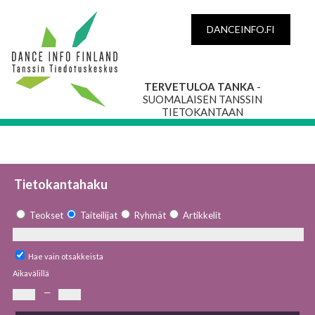
DANCEINFO.FI
TERVETULOA TANKA
-
SUOMALAISEN TANSSIN
TIETOKANTAAN
Tietokantahaku
Teokset
Taiteilijat
Ryhmät
Artikkelit
Hae vain otsakkeista
Aikavälillä
—