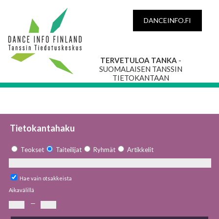
DANCEINFO.FI
TERVETULOA TANKA
-
SUOMALAISEN TANSSIN
TIETOKANTAAN
Tietokantahaku
Teokset
Taiteilijat
Ryhmät
Artikkelit
Hae vain otsakkeista
Aikavälillä
—