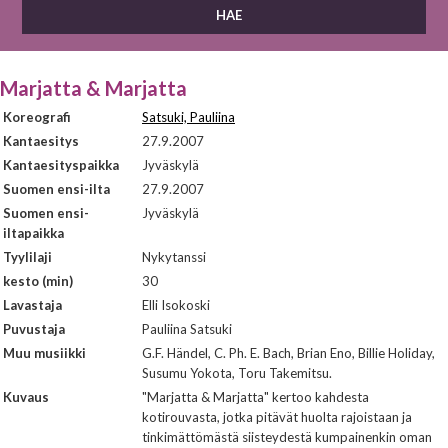
Marjatta & Marjatta
Koreografi
Satsuki, Pauliina
Kantaesitys
27.9.2007
Kantaesityspaikka
Jyväskylä
Suomen ensi-ilta
27.9.2007
Suomen ensi-
Jyväskylä
iltapaikka
Tyylilaji
Nykytanssi
kesto (min)
30
Lavastaja
Elli Isokoski
Puvustaja
Pauliina Satsuki
Muu musiikki
G.F. Händel, C. Ph. E. Bach, Brian Eno, Billie Holiday,
Susumu Yokota, Toru Takemitsu.
Kuvaus
"Marjatta & Marjatta" kertoo kahdesta
kotirouvasta, jotka pitävät huolta rajoistaan ja
tinkimättömästä siisteydestä kumpainenkin oman