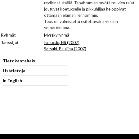
reviirinsä sisällä. Tapahtumien myötä rouvien rajat
joutuvat koetukselle ja pikkuhiljaa he oppivat
ottamaan elämän rennommin.
Teos on valmistettu esitettäväksi yleisön
ympäröimänä.
Ryhmät
Myrskyryhmä
Tanssijat
Isokoski, Elli (2007)
Satsuki, Pauliina (2007)
Tietokantahaku
Lisätietoja
In English