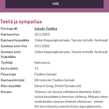
Teetä ja sympatiaa
Koreografi
Satsuki, Pauliina
Kantaesitys
20.5.2003
Kantaesityspaikka
Oulun Kaupunginsairaala, Tanssia tyrkyllä -festivaali
Suomen ensi-ilta
20.5.2003
Suomen ensi-
Oulun Kaupunginsairaala, Tanssia tyrkyllä -festivaali
iltapaikka
Tyylilaji
Nykytanssi
kesto (min)
15
Puvustaja
Pauliina Satsuki
Kantaesiintyjät
Elli Isokoski, Pauliina Satsuki
Muu musiikki
Edvard Grieg, Dmitri Šostakovitš
Kuvaus
Ystävyys on täynnä vaihtelevia tilanteita. Kaksi
naista kinastelee ja innostuu yhdessä. Mukana oleva
matkalaukku tarjoaa yhteisen yllätyksen - pienet
ilot korostuvat ja arjesta löytyy jopa glamouria.