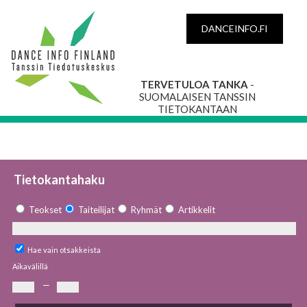
DANCEINFO.FI
TERVETULOA TANKA
-
SUOMALAISEN TANSSIN
TIETOKANTAAN
Tietokantahaku
Teokset
Taiteilijat
Ryhmät
Artikkelit
Hae vain otsakkeista
Aikavälillä
—