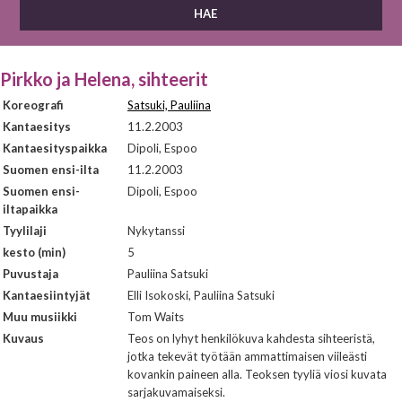
Pirkko ja Helena, sihteerit
Koreografi
Satsuki, Pauliina
Kantaesitys
11.2.2003
Kantaesityspaikka
Dipoli, Espoo
Suomen ensi-ilta
11.2.2003
Suomen ensi-
Dipoli, Espoo
iltapaikka
Tyylilaji
Nykytanssi
kesto (min)
5
Puvustaja
Pauliina Satsuki
Kantaesiintyjät
Elli Isokoski, Pauliina Satsuki
Muu musiikki
Tom Waits
Kuvaus
Teos on lyhyt henkilökuva kahdesta sihteeristä,
jotka tekevät työtään ammattimaisen viileästi
kovankin paineen alla. Teoksen tyyliä viosi kuvata
sarjakuvamaiseksi.