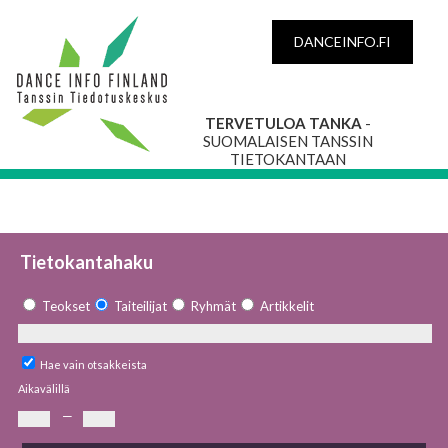
DANCEINFO.FI
TERVETULOA TANKA
-
SUOMALAISEN TANSSIN
TIETOKANTAAN
Tietokantahaku
Teokset
Taiteilijat
Ryhmät
Artikkelit
Hae vain otsakkeista
Aikavälillä
—