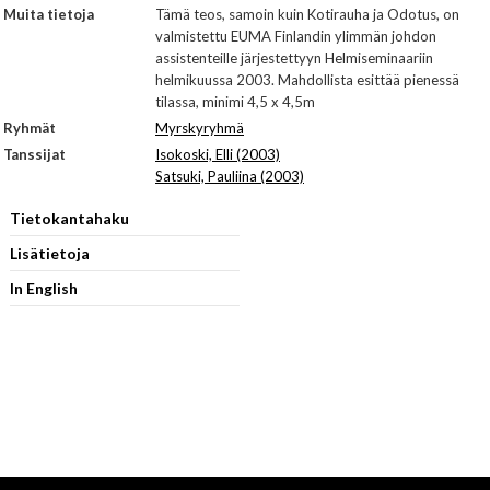
Muita tietoja
Tämä teos, samoin kuin Kotirauha ja Odotus, on
valmistettu EUMA Finlandin ylimmän johdon
assistenteille järjestettyyn Helmiseminaariin
helmikuussa 2003. Mahdollista esittää pienessä
tilassa, minimi 4,5 x 4,5m
Ryhmät
Myrskyryhmä
Tanssijat
Isokoski, Elli (2003)
Satsuki, Pauliina (2003)
Tietokantahaku
Lisätietoja
In English