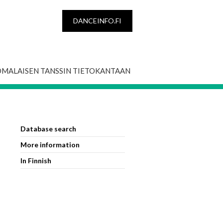
DANCEINFO.FI
OMALAISEN TANSSIN TIETOKANTAAN
Database search
More information
In Finnish