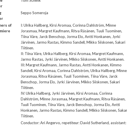
me
Tom Schenk
er
g
Seppo Someroja
er
ers of
I: Ulrika Hallberg, Kirsi Aromaa, Corinna Dahlström, Minne
emiere
Jorasmaa, Margret Kaufmann, Ritva Räsänen, Tuuli Tuominen,
Tiina Väre, Jarck Benschop, Jorma Elo, Antti Honkanen, Jyrki
Järvinen, Jarmo Rastas, Kimmo Sandell, Mikko Siiskonen, Sakari
Tiitinen.
II: Tiina Väre, Ulrika Hallberg, Kirsi Aromaa, Margret Kaufmann,
Jarmo Rastas, Jyrki Järvinen, Mikko Siiskonen, Antti Honkanen.
III: Margret Kaufmann, Jarmo Rastas, Antti Honkanen, Kimmo
Sandell, Kirsi Aromaa, Corinna Dahlström, Ulrika Hallberg, Minne
Jorasmaa, Ritva Räsänen, Tuuli Tuominen, Tiina Väre, Jarck
Benschop, Jorma Elo, Jyrki Järvinen, Mikko Siiskonen, Sakari
Tiitinen.
IV: Ulrika Hallberg, Jyrki Järvinen, Kirsi Aromaa, Corinna
Dahlström, Minne Jorasmaa, Margret Kaufmann, Ritva Räsänen,
Tuuli Tuominen, Tiina Väre, Jarck Benschop, Jorma Elo, Antti
Honkanen, Jarmo Rastas, Kimmo Sandell, Mikko Siiskonen, Sakar
Tiitinen.
Conductor: Ari Angervo, repetiteur: David Sutherland, assistant: