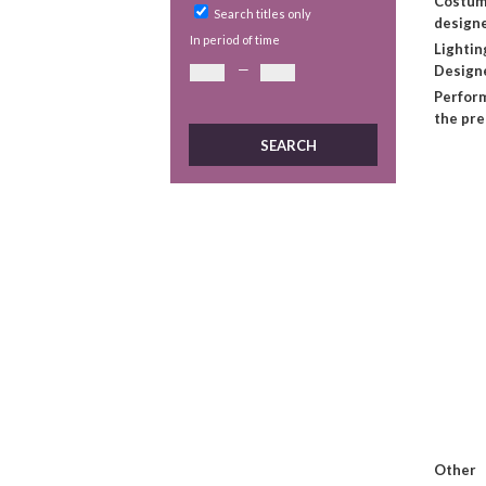
Costu
Search titles only
design
In period of time
Lightin
—
Design
Perform
the pr
Other