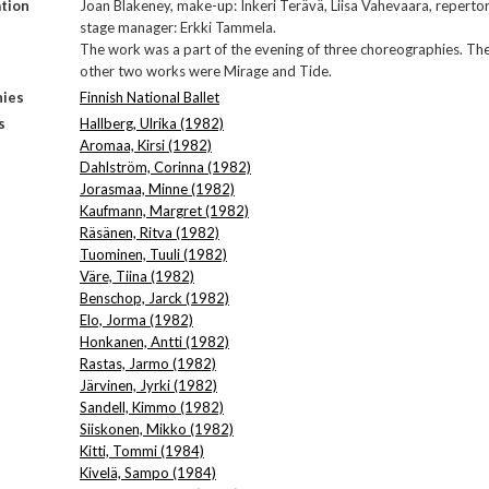
tion
Joan Blakeney, make-up: Inkeri Terävä, Liisa Vahevaara, reperto
stage manager: Erkki Tammela.
The work was a part of the evening of three choreographies. Th
other two works were Mirage and Tide.
ies
Finnish National Ballet
s
Hallberg, Ulrika (1982)
Aromaa, Kirsi (1982)
Dahlström, Corinna (1982)
Jorasmaa, Minne (1982)
Kaufmann, Margret (1982)
Räsänen, Ritva (1982)
Tuominen, Tuuli (1982)
Väre, Tiina (1982)
Benschop, Jarck (1982)
Elo, Jorma (1982)
Honkanen, Antti (1982)
Rastas, Jarmo (1982)
Järvinen, Jyrki (1982)
Sandell, Kimmo (1982)
Siiskonen, Mikko (1982)
Kitti, Tommi (1984)
Kivelä, Sampo (1984)