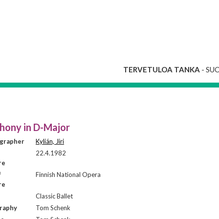
TERVETULOA TANKA
- SU
hony in D-Major
grapher
Kylián, Jiri
22.4.1982
re
f
Finnish National Opera
re
Classic Ballet
raphy
Tom Schenk