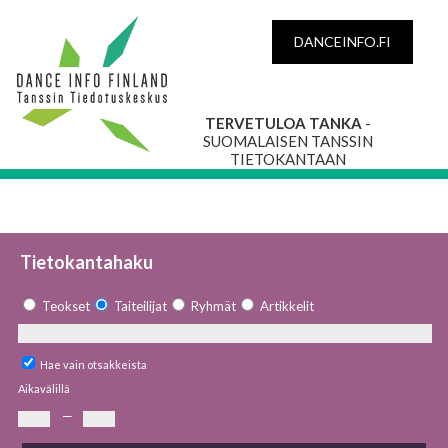
DANCEINFO.FI
TERVETULOA TANKA
-
SUOMALAISEN TANSSIN
TIETOKANTAAN
Tietokantahaku
Teokset
Taiteilijat
Ryhmät
Artikkelit
Hae vain otsakkeista
Aikavälillä
—