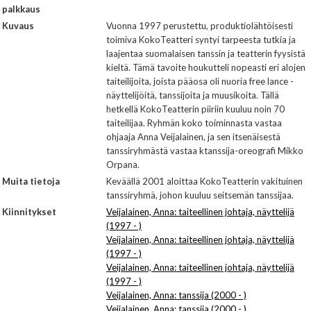
palkkaus
Kuvaus
Vuonna 1997 perustettu, produktiolähtöisesti
toimiva KokoTeatteri syntyi tarpeesta tutkia ja
laajentaa suomalaisen tanssin ja teatterin fyysistä
kieltä. Tämä tavoite houkutteli nopeasti eri alojen
taiteilijoita, joista pääosa oli nuoria free lance -
näyttelijöitä, tanssijoita ja muusikoita. Tällä
hetkellä KokoTeatterin piiriin kuuluu noin 70
taiteilijaa. Ryhmän koko toiminnasta vastaa
ohjaaja Anna Veijalainen, ja sen itsenäisestä
tanssiryhmästä vastaa ktanssija-oreografi Mikko
Orpana.
Muita tietoja
Keväällä 2001 aloittaa KokoTeatterin vakituinen
tanssiryhmä, johon kuuluu seitsemän tanssijaa.
Kiinnitykset
Veijalainen, Anna: taiteellinen johtaja, näyttelijä
(1997 - )
Veijalainen, Anna: taiteellinen johtaja, näyttelijä
(1997 - )
Veijalainen, Anna: taiteellinen johtaja, näyttelijä
(1997 - )
Veijalainen, Anna: tanssija (2000 - )
Veijalainen, Anna: tanssija (2000 - )