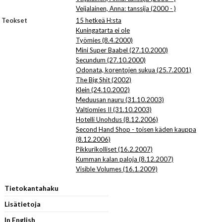
Veijalainen, Anna: tanssija (2000 - )
Teokset
15 hetkeä H:sta
Kuningatarta ei ole
Työmies (8.4.2000)
Mini Super Baabel (27.10.2000)
Secundum (27.10.2000)
Odonata, korentojen sukua (25.7.2001)
The Big Shit (2002)
Klein (24.10.2002)
Meduusan nauru (31.10.2003)
Valtiomies II (31.10.2003)
Hotelli Unohdus (8.12.2006)
Second Hand Shop - toisen käden kauppa
(8.12.2006)
Pikkurikolliset (16.2.2007)
Kumman kalan paloja (8.12.2007)
Visible Volumes (16.1.2009)
Tietokantahaku
Lisätietoja
In English