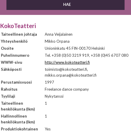
KokoTeatteri
Taiteellinen johtaja
Anna Veijalainen
Yhteyshenkilö
Mikko Orpana
Osoite
Unioninkatu 45 FIN-00170 Helsinki
Puhelinnumero
Tel. +358 (0)50 3219 919, +358 (0)45 6707 080
WWW-sivu
http://www.kokoteatteri.fi
Sähköposti
toimisto@kokoteatteri.fi,
mikko.orpana@kokoteatteri.fi
Perustamisvuosi
1997
Rahoitus
Freelance dance company
Tyylilaji
Nykytanssi
Taiteellinen
1
henkilökunta (lkm)
Hallinnollinen
1
henkilökunta (lkm)
Produktiokohtainen
Yes