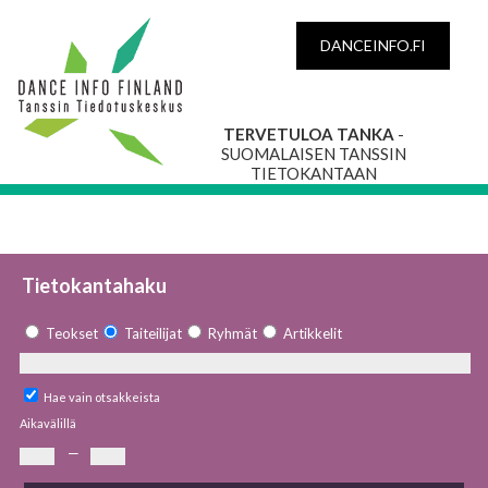
DANCEINFO.FI
TERVETULOA TANKA
-
SUOMALAISEN TANSSIN
TIETOKANTAAN
Tietokantahaku
Teokset
Taiteilijat
Ryhmät
Artikkelit
Hae vain otsakkeista
Aikavälillä
—