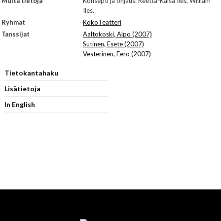
Muita tietoja
Konsepti ja ohjaus: Reetta-Kaisa Iles, William
Iles.
Ryhmät
KokoTeatteri
Tanssijat
Aaltokoski, Alpo (2007)
Sutinen, Esete (2007)
Vesterinen, Eero (2007)
Tietokantahaku
Lisätietoja
In English