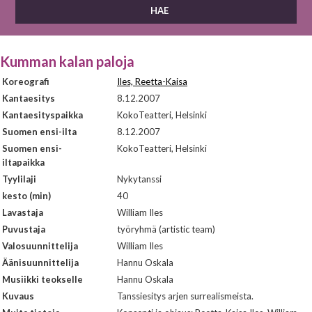
Kumman kalan paloja
Koreografi
Iles, Reetta-Kaisa
Kantaesitys
8.12.2007
Kantaesityspaikka
KokoTeatteri, Helsinki
Suomen ensi-ilta
8.12.2007
Suomen ensi-
KokoTeatteri, Helsinki
iltapaikka
Tyylilaji
Nykytanssi
kesto (min)
40
Lavastaja
William Iles
Puvustaja
työryhmä (artistic team)
Valosuunnittelija
William Iles
Äänisuunnittelija
Hannu Oskala
Musiikki teokselle
Hannu Oskala
Kuvaus
Tanssiesitys arjen surrealismeista.