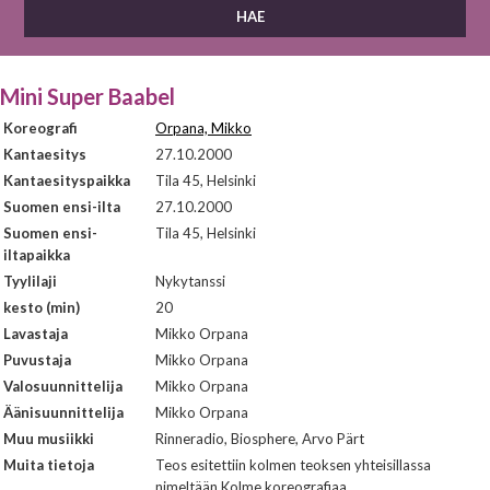
Mini Super Baabel
Koreografi
Orpana, Mikko
Kantaesitys
27.10.2000
Kantaesityspaikka
Tila 45, Helsinki
Suomen ensi-ilta
27.10.2000
Suomen ensi-
Tila 45, Helsinki
iltapaikka
Tyylilaji
Nykytanssi
kesto (min)
20
Lavastaja
Mikko Orpana
Puvustaja
Mikko Orpana
Valosuunnittelija
Mikko Orpana
Äänisuunnittelija
Mikko Orpana
Muu musiikki
Rinneradio, Biosphere, Arvo Pärt
Muita tietoja
Teos esitettiin kolmen teoksen yhteisillassa
nimeltään Kolme koreografiaa