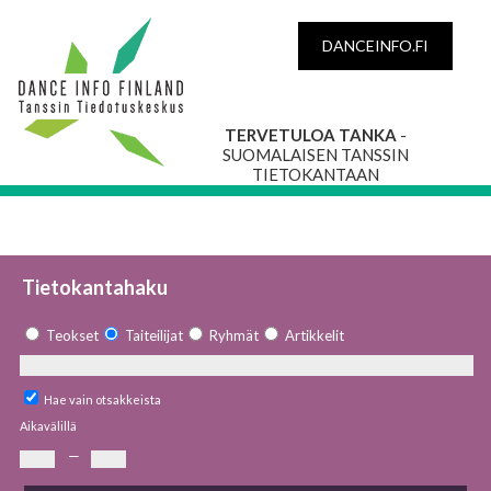
DANCEINFO.FI
TERVETULOA TANKA
-
SUOMALAISEN TANSSIN
TIETOKANTAAN
Tietokantahaku
Teokset
Taiteilijat
Ryhmät
Artikkelit
Hae vain otsakkeista
Aikavälillä
—