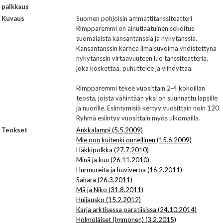
palkkaus
Kuvaus
Suomen pohjoisin ammattitanssiteatteri
Rimpparemmi on ainutlaatuinen sekoitus
suomalaista kansantanssia ja nykytanssia.
Kansantanssin karhea ilmaisuvoima yhdistettynä
nykytanssin virtaavuuteen luo tanssiteatteria,
joka koskettaa, puhuttelee ja viihdyttää.
Rimpparemmi tekee vuosittain 2-4 kokoillan
teosta, joista vähintään yksi on suunnattu lapsille
ja nuorille. Esiintymisiä kertyy vuosittain noin 120.
Ryhmä esiintyy vuosittain myös ulkomailla.
Teokset
Ankkalampi (5.5.2009)
Mie oon kuitenki onnellinen (15.6.2009)
Häkkipolkka (27.7.2010)
Minä ja kuu (26.11.2010)
Hurmureita ja huviveroa (16.2.2011)
Sahara (26.3.2011)
Mä ja Niko (31.8.2011)
Huijausko (15.2.2012)
Karja arktisessa paratiisissa (24.10.2014)
Hölmöläiset (Immonen) (3.2.2015)