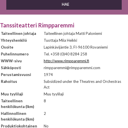
Tanssiteatteri Rimpparemmi
Taiteellinen johtaja
Taiteellinen johtaja Matti Paloniemi
Yhteyshenkilö
Tuottaja Miia Heikki
Osoite
Lapinkävijäntie 3, FI-96100 Rovaniemi
Puhelinnumero
Tel. +358 (0)40 8284 258
WWW-sivu
http://www.rimpparemmi.fi
Sähköposti
rimpparemmi@rimpparemmi.com
Perustamisvuosi
1974
Rahoitus
Subsidized under the Theatres and Orchestras
Act
Muu tyylilaji
Muu tyylilaji
Taiteellinen
8
henkilökunta (lkm)
Hallinnollinen
2
henkilökunta (lkm)
Produktiokohtainen
No