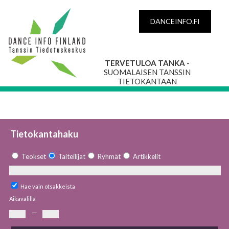
DANCEINFO.FI
TERVETULOA TANKA
-
SUOMALAISEN TANSSIN
TIETOKANTAAN
Tietokantahaku
Teokset
Taiteilijat
Ryhmät
Artikkelit
Hae vain otsakkeista
Aikavälillä
—