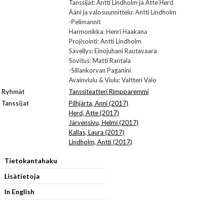
Tanssijat: Antti Lindholm ja Atte Herd
Ääni ja valosuunnittelu: Antti Lindholm
-Pelimannit
Harmonikka: Henri Haakana
Projisointi: Antti Lindholm
Sävellys: Einojuhani Rautavaara
Sovitus: Matti Rantala
-Sillankorvan Paganini
Avainviulu & Viulu: Valtteri Valo
Ryhmät
Tanssiteatteri Rimpparemmi
Tanssijat
Pilhjärta, Anni (2017)
Herd, Atte (2017)
Järvensivu, Helmi (2017)
Kallas, Laura (2017)
Lindholm, Antti (2017)
Tietokantahaku
Lisätietoja
In English