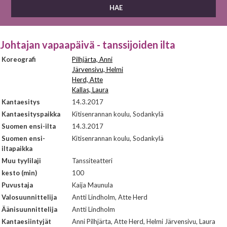
Johtajan vapaapäivä - tanssijoiden ilta
Koreografi
Pilhjärta, Anni
Järvensivu, Helmi
Herd, Atte
Kallas, Laura
Kantaesitys
14.3.2017
Kantaesityspaikka
Kitisenrannan koulu, Sodankylä
Suomen ensi-ilta
14.3.2017
Suomen ensi-
Kitisenrannan koulu, Sodankylä
iltapaikka
Muu tyylilaji
Tanssiteatteri
kesto (min)
100
Puvustaja
Kaija Maunula
Valosuunnittelija
Antti Lindholm, Atte Herd
Äänisuunnittelija
Antti Lindholm
Kantaesiintyjät
Anni Pilhjärta, Atte Herd, Helmi Järvensivu, Laura