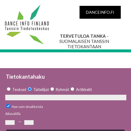
DANCEINFO.FI
TERVETULOA TANKA
-
SUOMALAISEN TANSSIN
TIETOKANTAAN
Tietokantahaku
Teokset
Taiteilijat
Ryhmät
Artikkelit
Hae vain otsakkeista
Aikavälillä
—