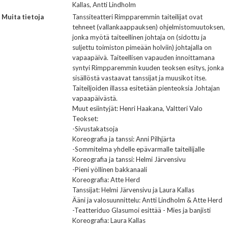
Kallas, Antti Lindholm
Muita tietoja
Tanssiteatteri Rimpparemmin taiteilijat ovat
tehneet (vallankaappauksen) ohjelmistomuutoksen,
jonka myötä taiteellinen johtaja on (sidottu ja
suljettu toimiston pimeään holviin) johtajalla on
vapaapäivä. Taiteellisen vapauden innoittamana
syntyi Rimpparemmin kuuden teoksen esitys, jonka
sisällöstä vastaavat tanssijat ja muusikot itse.
Taiteiljoiden illassa esitetään pienteoksia Johtajan
vapaapäivästä.
Muut esiintyjät: Henri Haakana, Valtteri Valo
Teokset:
-Sivustakatsoja
Koreografia ja tanssi: Anni Pilhjärta
-Sommitelma yhdelle epävarmalle taiteilijalle
Koreografia ja tanssi: Helmi Järvensivu
-Pieni yöllinen bakkanaali
Koreografia: Atte Herd
Tanssijat: Helmi Järvensivu ja Laura Kallas
Ääni ja valosuunnittelu: Antti Lindholm & Atte Herd
-Teatteriduo Glasumoi esittää - Mies ja banjisti
Koreografia: Laura Kallas