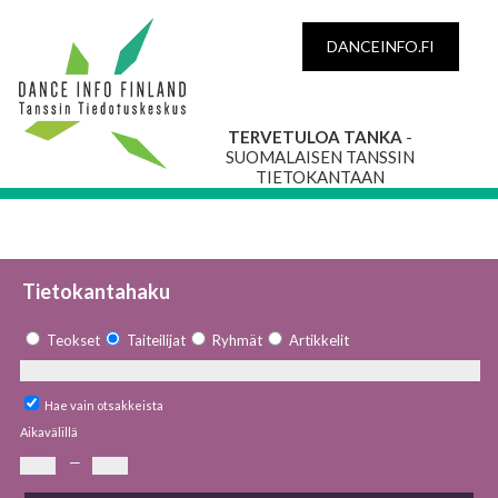
DANCEINFO.FI
TERVETULOA TANKA
-
SUOMALAISEN TANSSIN
TIETOKANTAAN
Tietokantahaku
Teokset
Taiteilijat
Ryhmät
Artikkelit
Hae vain otsakkeista
Aikavälillä
—