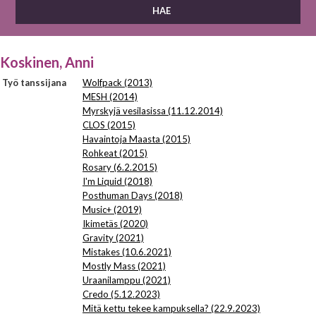
Koskinen, Anni
Työ tanssijana
Wolfpack (2013)
MESH (2014)
Myrskyjä vesilasissa (11.12.2014)
CLOS (2015)
Havaintoja Maasta (2015)
Rohkeat (2015)
Rosary (6.2.2015)
I'm Liquid (2018)
Posthuman Days (2018)
Music+ (2019)
Ikimetäs (2020)
Gravity (2021)
Mistakes (10.6.2021)
Mostly Mass (2021)
Uraanilamppu (2021)
Credo (5.12.2023)
Mitä kettu tekee kampuksella? (22.9.2023)