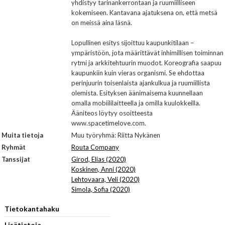
yhdistyy tarinankerrontaan ja ruumiilliseen
kokemiseen. Kantavana ajatuksena on, että metsä
on meissä aina läsnä.
Lopullinen esitys sijoittuu kaupunkitilaan –
ympäristöön, jota määrittävät inhimillisen toiminnan
rytmi ja arkkitehtuurin muodot. Koreografia saapuu
kaupunkiin kuin vieras organismi. Se ehdottaa
perinjuurin toisenlaista ajankulkua ja ruumiillista
olemista. Esityksen äänimaisema kuunnellaan
omalla mobiililaitteella ja omilla kuulokkeilla.
Ääniteos löytyy osoitteesta
www.spacetimelove.com.
Muita tietoja
Muu työryhmä: Riitta Nykänen
Ryhmät
Routa Company
Tanssijat
Girod, Elias (2020)
Koskinen, Anni (2020)
Lehtovaara, Veli (2020)
Simola, Sofia (2020)
Tietokantahaku
Lisätietoja