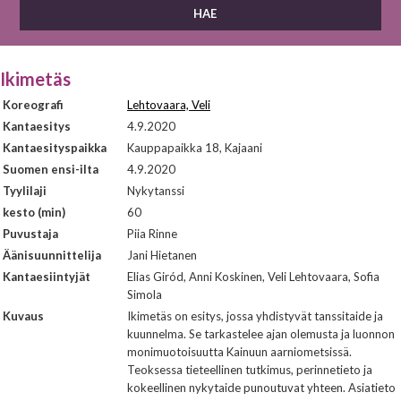
Ikimetäs
Koreografi
Lehtovaara, Veli
Kantaesitys
4.9.2020
Kantaesityspaikka
Kauppapaikka 18, Kajaani
Suomen ensi-ilta
4.9.2020
Tyylilaji
Nykytanssi
kesto (min)
60
Puvustaja
Piia Rinne
Äänisuunnittelija
Jani Hietanen
Kantaesiintyjät
Elias Giród, Anni Koskinen, Veli Lehtovaara, Sofia
Simola
Kuvaus
Ikimetäs on esitys, jossa yhdistyvät tanssitaide ja
kuunnelma. Se tarkastelee ajan olemusta ja luonnon
monimuotoisuutta Kainuun aarniometsissä.
Teoksessa tieteellinen tutkimus, perinnetieto ja
kokeellinen nykytaide punoutuvat yhteen. Asiatieto