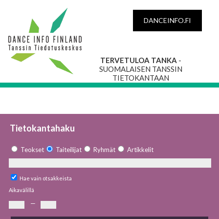
DANCEINFO.FI
TERVETULOA TANKA
-
SUOMALAISEN TANSSIN
TIETOKANTAAN
Tietokantahaku
Teokset
Taiteilijat
Ryhmät
Artikkelit
Hae vain otsakkeista
Aikavälillä
—