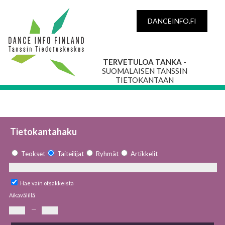
DANCEINFO.FI
TERVETULOA TANKA
-
SUOMALAISEN TANSSIN
TIETOKANTAAN
Tietokantahaku
Teokset
Taiteilijat
Ryhmät
Artikkelit
Hae vain otsakkeista
Aikavälillä
—