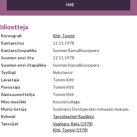
Idiootteja
Koreografi
Kitti, Tommi
Kantaesitys
12.11.1978
Kantaesityspaikka
Suomen Kansallisooppera
Suomen ensi-ilta
12.11.1978
Suomen ensi-iltapaikka
Suomen Kansallisooppera
Tyylilaji
Nykytanssi
Lavastaja
Tommi Kitti
Puvustaja
Tommi Kitti
Äänisuunnittelija
Tommi Kitti
Muu musiikki
Kooste/collage.
Muita tietoja
Sooloteos Dostojevskin romaanin mukaan.
Ryhmät
Tanssiteatteri Raatikko
Tanssijat
Vaahtera, Reija (1978)
Kitti, Tommi (1978)