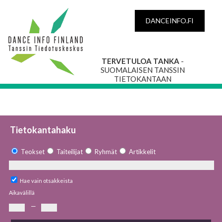
DANCEINFO.FI
TERVETULOA TANKA
-
SUOMALAISEN TANSSIN
TIETOKANTAAN
Tietokantahaku
Teokset
Taiteilijat
Ryhmät
Artikkelit
Hae vain otsakkeista
Aikavälillä
—