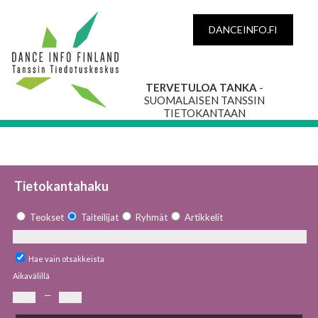
DANCEINFO.FI
TERVETULOA TANKA
-
SUOMALAISEN TANSSIN
TIETOKANTAAN
Tietokantahaku
Teokset
Taiteilijat
Ryhmät
Artikkelit
Hae vain otsakkeista
Aikavälillä
—