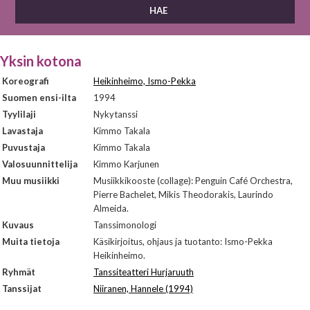
Yksin kotona
Koreografi
Heikinheimo, Ismo-Pekka
Suomen ensi-ilta
1994
Tyylilaji
Nykytanssi
Lavastaja
Kimmo Takala
Puvustaja
Kimmo Takala
Valosuunnittelija
Kimmo Karjunen
Muu musiikki
Musiikkikooste (collage): Penguin Café Orchestra,
Pierre Bachelet, Mikis Theodorakis, Laurindo
Almeida.
Kuvaus
Tanssimonologi
Muita tietoja
Käsikirjoitus, ohjaus ja tuotanto: Ismo-Pekka
Heikinheimo.
Ryhmät
Tanssiteatteri Hurjaruuth
Tanssijat
Niiranen, Hannele (1994)