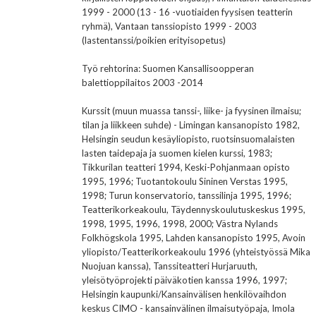
1999 - 2000 (13 - 16 -vuotiaiden fyysisen teatterin
ryhmä), Vantaan tanssiopisto 1999 - 2003
(lastentanssi/poikien erityisopetus)
Työ rehtorina: Suomen Kansallisoopperan
balettioppilaitos 2003 -2014
Kurssit (muun muassa tanssi-, liike- ja fyysinen ilmaisu;
tilan ja liikkeen suhde) - Limingan kansanopisto 1982,
Helsingin seudun kesäyliopisto, ruotsinsuomalaisten
lasten taidepaja ja suomen kielen kurssi, 1983;
Tikkurilan teatteri 1994, Keski-Pohjanmaan opisto
1995, 1996; Tuotantokoulu Sininen Verstas 1995,
1998; Turun konservatorio, tanssilinja 1995, 1996;
Teatterikorkeakoulu, Täydennyskoulutuskeskus 1995,
1998, 1995, 1996, 1998, 2000; Västra Nylands
Folkhögskola 1995, Lahden kansanopisto 1995, Avoin
yliopisto/Teatterikorkeakoulu 1996 (yhteistyössä Mika
Nuojuan kanssa), Tanssiteatteri Hurjaruuth,
yleisötyöprojekti päiväkotien kanssa 1996, 1997;
Helsingin kaupunki/Kansainvälisen henkilövaihdon
keskus CIMO - kansainvälinen ilmaisutyöpaja, Imola