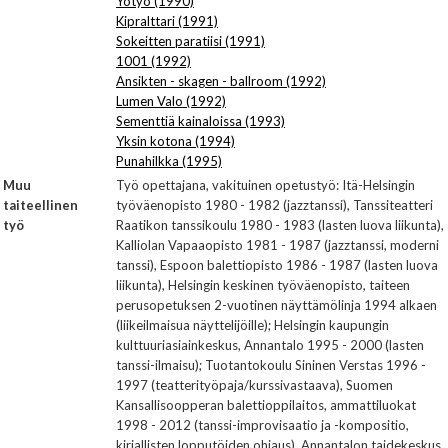
Yötyö (1990)
Kipralttari (1991)
Sokeitten paratiisi (1991)
1001 (1992)
Ansikten - skagen - ballroom (1992)
Lumen Valo (1992)
Sementtiä kainaloissa (1993)
Yksin kotona (1994)
Punahilkka (1995)
Muu
Työ opettajana, vakituinen opetustyö: Itä-Helsingin
taiteellinen
työväenopisto 1980 - 1982 (jazztanssi), Tanssiteatteri
työ
Raatikon tanssikoulu 1980 - 1983 (lasten luova liikunta),
Kalliolan Vapaaopisto 1981 - 1987 (jazztanssi, moderni
tanssi), Espoon balettiopisto 1986 - 1987 (lasten luova
liikunta), Helsingin keskinen työväenopisto, taiteen
perusopetuksen 2-vuotinen näyttämölinja 1994 alkaen
(liikeilmaisua näyttelijöille); Helsingin kaupungin
kulttuuriasiainkeskus, Annantalo 1995 - 2000 (lasten
tanssi-ilmaisu); Tuotantokoulu Sininen Verstas 1996 -
1997 (teatterityöpaja/kurssivastaava), Suomen
Kansallisoopperan balettioppilaitos, ammattiluokat
1998 - 2012 (tanssi-improvisaatio ja -kompositio,
kirjallisten lopputöiden ohjaus), Annantalon taidekeskus