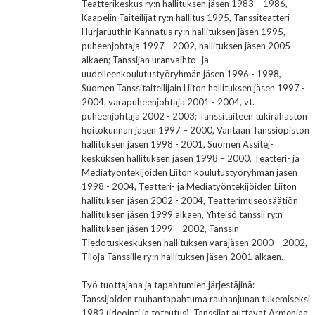
Teatterikeskus ry:n hallituksen jäsen 1983 – 1986,
Kaapelin Taiteilijat ry:n hallitus 1995, Tanssiteatteri
Hurjaruuthin Kannatus ry:n hallituksen jäsen 1995,
puheenjohtaja 1997 - 2002, hallituksen jäsen 2005
alkaen; Tanssijan uranvaihto- ja
uudelleenkoulutustyöryhmän jäsen 1996 - 1998,
Suomen Tanssitaiteilijain Liiton hallituksen jäsen 1997 -
2004, varapuheenjohtaja 2001 - 2004, vt.
puheenjohtaja 2002 - 2003; Tanssitaiteen tukirahaston
hoitokunnan jäsen 1997 – 2000, Vantaan Tanssiopiston
hallituksen jäsen 1998 - 2001, Suomen Assitej-
keskuksen hallituksen jäsen 1998 – 2000, Teatteri- ja
Mediatyöntekijöiden Liiton koulutustyöryhmän jäsen
1998 - 2004, Teatteri- ja Mediatyöntekijöiden Liiton
hallituksen jäsen 2002 - 2004, Teatterimuseosäätiön
hallituksen jäsen 1999 alkaen, Yhteisö tanssii ry:n
hallituksen jäsen 1999 – 2002, Tanssin
Tiedotuskeskuksen hallituksen varajäsen 2000 – 2002,
Tiloja Tanssille ry:n hallituksen jäsen 2001 alkaen.
Työ tuottajana ja tapahtumien järjestäjinä:
Tanssijoiden rauhantapahtuma rauhanjunan tukemiseksi
1982 (ideointi ja toteutus), Tanssijat auttavat Armeniaa