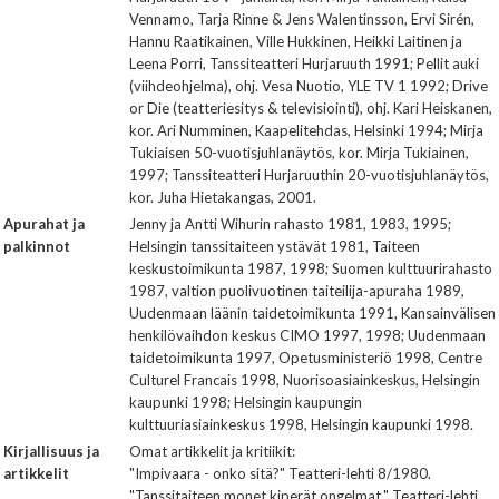
Vennamo, Tarja Rinne & Jens Walentinsson, Ervi Sirén,
Hannu Raatikainen, Ville Hukkinen, Heikki Laitinen ja
Leena Porri, Tanssiteatteri Hurjaruuth 1991; Pellit auki
(viihdeohjelma), ohj. Vesa Nuotio, YLE TV 1 1992; Drive
or Die (teatteriesitys & televisiointi), ohj. Kari Heiskanen,
kor. Ari Numminen, Kaapelitehdas, Helsinki 1994; Mirja
Tukiaisen 50-vuotisjuhlanäytös, kor. Mirja Tukiainen,
1997; Tanssiteatteri Hurjaruuthin 20-vuotisjuhlanäytös,
kor. Juha Hietakangas, 2001.
Apurahat ja
Jenny ja Antti Wihurin rahasto 1981, 1983, 1995;
palkinnot
Helsingin tanssitaiteen ystävät 1981, Taiteen
keskustoimikunta 1987, 1998; Suomen kulttuurirahasto
1987, valtion puolivuotinen taiteilija-apuraha 1989,
Uudenmaan läänin taidetoimikunta 1991, Kansainvälisen
henkilövaihdon keskus CIMO 1997, 1998; Uudenmaan
taidetoimikunta 1997, Opetusministeriö 1998, Centre
Culturel Francais 1998, Nuorisoasiainkeskus, Helsingin
kaupunki 1998; Helsingin kaupungin
kulttuuriasiainkeskus 1998, Helsingin kaupunki 1998.
Kirjallisuus ja
Omat artikkelit ja kritiikit:
artikkelit
"Impivaara - onko sitä?" Teatteri-lehti 8/1980.
"Tanssitaiteen monet kiperät ongelmat." Teatteri-lehti