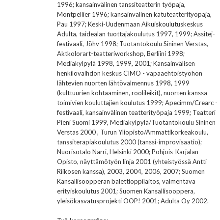
1996; kansainvälinen tanssiteatterin työpaja,
Montpellier 1996; kansainvälinen katuteatterityöpaja,
Pau 1997; Keski-Uudenmaan Aikuiskoulutuskeskus
Adulta, taidealan tuottajakoulutus 1997, 1999; Assitej-
festivaali, Jöhv 1998; Tuotantokoulu Sininen Verstas,
Aktkolorart-teatteriworkshop, Berliini 1998;
Mediakylpylä 1998, 1999, 2001; Kansainvälisen
henkilövaihdon keskus CIMO - vapaaehtoistyöhön
lähtevien nuorten lähtövalmennus 1998, 1999
(kulttuurien kohtaaminen, roolileikit), nuorten kanssa
toimivien kouluttajien koulutus 1999; Apecimm/Crearc -
festivaali, kansainvälinen teatterityöpaja 1999; Teatteri
Pieni Suomi 1999, Mediakylpylä/Tuotantokoulu Sininen
Verstas 2000 , Turun Yliopisto/Ammattikorkeakoulu,
tanssiterapiakoulutus 2000 (tanssi-improvisaatio);
Nuorisotalo Narri, Helsinki 2000; Pohjois-Karjalan
Opisto, näyttämötyön linja 2001 (yhteistyössä Antti
Riikosen kanssa), 2003, 2004, 2006, 2007; Suomen
Kansallisoopperan balettioppilaitos, valmentava
erityiskoulutus 2001; Suomen Kansallisooppera,
yleisökasvatusprojekti OOP! 2001; Adulta Oy 2002.