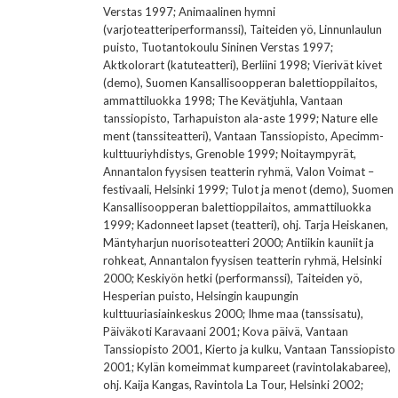
Verstas 1997; Animaalinen hymni
(varjoteatteriperformanssi), Taiteiden yö, Linnunlaulun
puisto, Tuotantokoulu Sininen Verstas 1997;
Aktkolorart (katuteatteri), Berliini 1998; Vierivät kivet
(demo), Suomen Kansallisoopperan balettioppilaitos,
ammattiluokka 1998; The Kevätjuhla, Vantaan
tanssiopisto, Tarhapuiston ala-aste 1999; Nature elle
ment (tanssiteatteri), Vantaan Tanssiopisto, Apecimm-
kulttuuriyhdistys, Grenoble 1999; Noitaympyrät,
Annantalon fyysisen teatterin ryhmä, Valon Voimat –
festivaali, Helsinki 1999; Tulot ja menot (demo), Suomen
Kansallisoopperan balettioppilaitos, ammattiluokka
1999; Kadonneet lapset (teatteri), ohj. Tarja Heiskanen,
Mäntyharjun nuorisoteatteri 2000; Antiikin kauniit ja
rohkeat, Annantalon fyysisen teatterin ryhmä, Helsinki
2000; Keskiyön hetki (performanssi), Taiteiden yö,
Hesperian puisto, Helsingin kaupungin
kulttuuriasiainkeskus 2000; Ihme maa (tanssisatu),
Päiväkoti Karavaani 2001; Kova päivä, Vantaan
Tanssiopisto 2001, Kierto ja kulku, Vantaan Tanssiopisto
2001; Kylän komeimmat kumpareet (ravintolakabaree),
ohj. Kaija Kangas, Ravintola La Tour, Helsinki 2002;