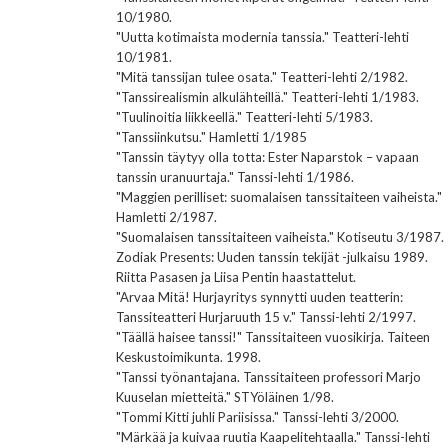
10/1980.
"Uutta kotimaista modernia tanssia." Teatteri-lehti
10/1981.
"Mitä tanssijan tulee osata." Teatteri-lehti 2/1982.
"Tanssirealismin alkulähteillä." Teatteri-lehti 1/1983.
"Tuulinoitia liikkeellä." Teatteri-lehti 5/1983.
"Tanssiinkutsu." Hamletti 1/1985
"Tanssin täytyy olla totta: Ester Naparstok – vapaan
tanssin uranuurtaja." Tanssi-lehti 1/1986.
"Maggien perilliset: suomalaisen tanssitaiteen vaiheista."
Hamletti 2/1987.
"Suomalaisen tanssitaiteen vaiheista." Kotiseutu 3/1987.
Zodiak Presents: Uuden tanssin tekijät -julkaisu 1989.
Riitta Pasasen ja Liisa Pentin haastattelut.
"Arvaa Mitä! Hurjayritys synnytti uuden teatterin:
Tanssiteatteri Hurjaruuth 15 v." Tanssi-lehti 2/1997.
"Täällä haisee tanssi!" Tanssitaiteen vuosikirja. Taiteen
Keskustoimikunta. 1998.
"Tanssi työnantajana. Tanssitaiteen professori Marjo
Kuuselan mietteitä." STYöläinen 1/98.
"Tommi Kitti juhli Pariisissa." Tanssi-lehti 3/2000.
"Märkää ja kuivaa ruutia Kaapelitehtaalla." Tanssi-lehti