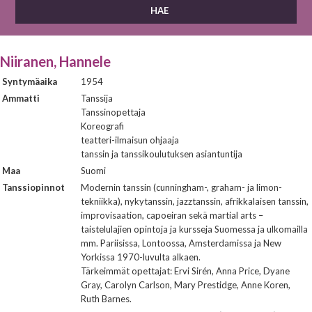
Niiranen, Hannele
Syntymäaika
1954
Ammatti
Tanssija
Tanssinopettaja
Koreografi
teatteri-ilmaisun ohjaaja
tanssin ja tanssikoulutuksen asiantuntija
Maa
Suomi
Tanssiopinnot
Modernin tanssin (cunningham-, graham- ja limon-
tekniikka), nykytanssin, jazztanssin, afrikkalaisen tanssin,
improvisaation, capoeiran sekä martial arts –
taistelulajien opintoja ja kursseja Suomessa ja ulkomailla
mm. Pariisissa, Lontoossa, Amsterdamissa ja New
Yorkissa 1970-luvulta alkaen.
Tärkeimmät opettajat: Ervi Sirén, Anna Price, Dyane
Gray, Carolyn Carlson, Mary Prestidge, Anne Koren,
Ruth Barnes.