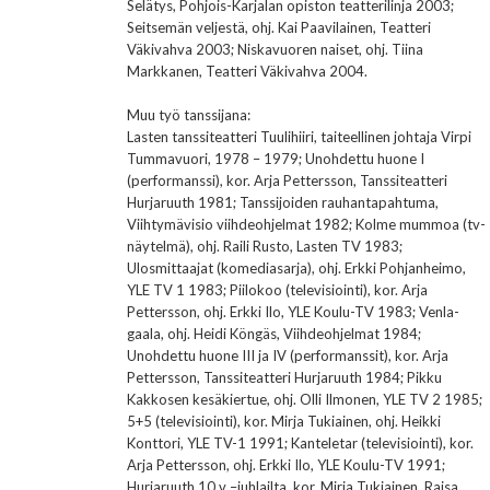
Selätys, Pohjois-Karjalan opiston teatterilinja 2003;
Seitsemän veljestä, ohj. Kai Paavilainen, Teatteri
Väkivahva 2003; Niskavuoren naiset, ohj. Tiina
Markkanen, Teatteri Väkivahva 2004.
Muu työ tanssijana:
Lasten tanssiteatteri Tuulihiiri, taiteellinen johtaja Virpi
Tummavuori, 1978 – 1979; Unohdettu huone I
(performanssi), kor. Arja Pettersson, Tanssiteatteri
Hurjaruuth 1981; Tanssijoiden rauhantapahtuma,
Viihtymävisio viihdeohjelmat 1982; Kolme mummoa (tv-
näytelmä), ohj. Raili Rusto, Lasten TV 1983;
Ulosmittaajat (komediasarja), ohj. Erkki Pohjanheimo,
YLE TV 1 1983; Piilokoo (televisiointi), kor. Arja
Pettersson, ohj. Erkki Ilo, YLE Koulu-TV 1983; Venla-
gaala, ohj. Heidi Köngäs, Viihdeohjelmat 1984;
Unohdettu huone III ja IV (performanssit), kor. Arja
Pettersson, Tanssiteatteri Hurjaruuth 1984; Pikku
Kakkosen kesäkiertue, ohj. Olli Ilmonen, YLE TV 2 1985;
5+5 (televisiointi), kor. Mirja Tukiainen, ohj. Heikki
Konttori, YLE TV-1 1991; Kanteletar (televisiointi), kor.
Arja Pettersson, ohj. Erkki Ilo, YLE Koulu-TV 1991;
Hurjaruuth 10 v –juhlailta, kor. Mirja Tukiainen, Raisa