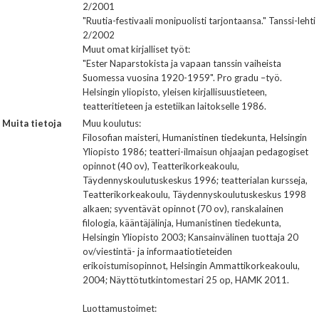
2/2001
"Ruutia-festivaali monipuolisti tarjontaansa." Tanssi-lehti
2/2002
Muut omat kirjalliset työt:
"Ester Naparstokista ja vapaan tanssin vaiheista
Suomessa vuosina 1920-1959". Pro gradu –työ.
Helsingin yliopisto, yleisen kirjallisuustieteen,
teatteritieteen ja estetiikan laitokselle 1986.
Muita tietoja
Muu koulutus:
Filosofian maisteri, Humanistinen tiedekunta, Helsingin
Yliopisto 1986; teatteri-ilmaisun ohjaajan pedagogiset
opinnot (40 ov), Teatterikorkeakoulu,
Täydennyskoulutuskeskus 1996; teatterialan kursseja,
Teatterikorkeakoulu, Täydennyskoulutuskeskus 1998
alkaen; syventävät opinnot (70 ov), ranskalainen
filologia, kääntäjälinja, Humanistinen tiedekunta,
Helsingin Yliopisto 2003; Kansainvälinen tuottaja 20
ov/viestintä- ja informaatiotieteiden
erikoistumisopinnot, Helsingin Ammattikorkeakoulu,
2004; Näyttötutkintomestari 25 op, HAMK 2011.
Luottamustoimet: