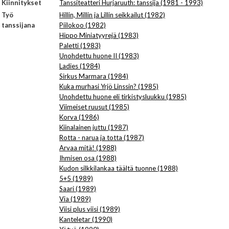
Kiinnitykset
Tanssiteatteri Hurjaruuth: tanssija (1981 - 1993)
Työ
Hillin, Millin ja Lillin seikkailut (1982)
tanssijana
Piilokoo (1982)
Hippo Miniatyyrejä (1983)
Paletti (1983)
Unohdettu huone II (1983)
Ladies (1984)
Sirkus Marmara (1984)
Kuka murhasi Yrjö Linssin? (1985)
Unohdettu huone eli tirkistysluukku (1985)
Viimeiset ruusut (1985)
Korva (1986)
Kiinalainen juttu (1987)
Rotta - narua ja totta (1987)
Arvaa mitä! (1988)
Ihmisen osa (1988)
Kudon silkkilankaa täältä tuonne (1988)
5+5 (1989)
Saari (1989)
Via (1989)
Viisi plus viisi (1989)
Kanteletar (1990)