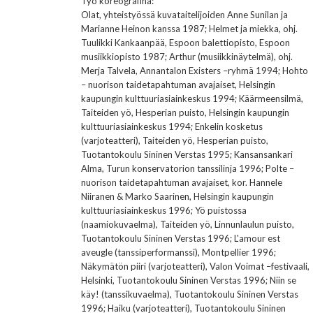
Työ koreografina:
Olat, yhteistyössä kuvataitelijoiden Anne Sunilan ja
Marianne Heinon kanssa 1987; Helmet ja miekka, ohj.
Tuulikki Kankaanpää, Espoon balettiopisto, Espoon
musiikkiopisto 1987; Arthur (musiikkinäytelmä), ohj.
Merja Talvela, Annantalon Existers –ryhmä 1994; Hohto
– nuorison taidetapahtuman avajaiset, Helsingin
kaupungin kulttuuriasiainkeskus 1994; Käärmeensilmä,
Taiteiden yö, Hesperian puisto, Helsingin kaupungin
kulttuuriasiainkeskus 1994; Enkelin kosketus
(varjoteatteri), Taiteiden yö, Hesperian puisto,
Tuotantokoulu Sininen Verstas 1995; Kansansankari
Alma, Turun konservatorion tanssilinja 1996; Polte –
nuorison taidetapahtuman avajaiset, kor. Hannele
Niiranen & Marko Saarinen, Helsingin kaupungin
kulttuuriasiainkeskus 1996; Yö puistossa
(naamiokuvaelma), Taiteiden yö, Linnunlaulun puisto,
Tuotantokoulu Sininen Verstas 1996; L'amour est
aveugle (tanssiperformanssi), Montpellier 1996;
Näkymätön piiri (varjoteatteri), Valon Voimat –festivaali,
Helsinki, Tuotantokoulu Sininen Verstas 1996; Niin se
käy! (tanssikuvaelma), Tuotantokoulu Sininen Verstas
1996; Haiku (varjoteatteri), Tuotantokoulu Sininen