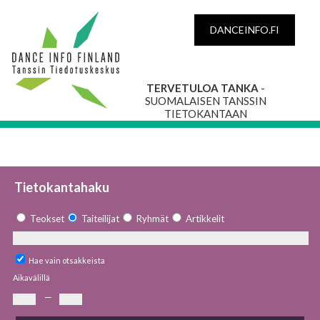
DANCEINFO.FI
TERVETULOA TANKA
-
SUOMALAISEN TANSSIN
TIETOKANTAAN
Tietokantahaku
Teokset
Taiteilijat
Ryhmät
Artikkelit
Hae vain otsakkeista
Aikavälillä
—