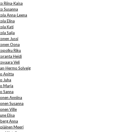
to Riina-Kaisa
to Susanna
tola Anna-Leena
ola Elina
ola Kati
ola Saija
tonen Jussi
tonen Oona
topolku Riku
toranta Heidi
tovaara Veli
nan-Hermo Solveig
no Anitta
no Juha
no Marja
no Sanna
nonen Anniina
nonen Susanna
onen Ville
une Elisa
berg Anna
piäinen Meeri