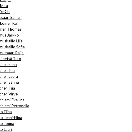
 Mira
 Yi-Chi
esaari Samuli
ikoinen Kai
men Thomas
mus Jarkko
uskallio Lilja
muskallio Sofia
mussaari Raija
timetsä Tero
tinen Enna
inen Iina
tinen Laura
tinen Sanna
inen Tiia
tinen Virve
iniemi Eveliina
tiniemi Petronella
o Elina
to Jenni-Elina
to Jonna
to Lauri