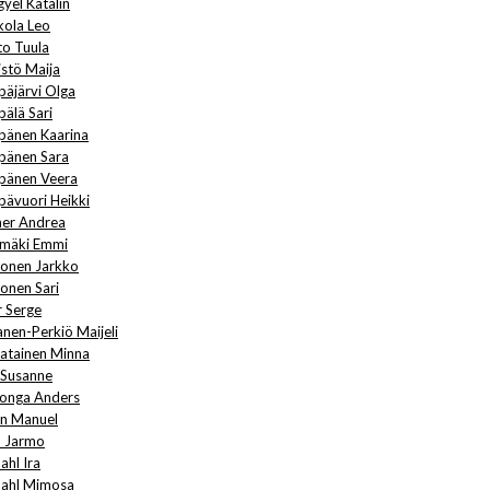
gyel Katalin
kola Leo
to Tuula
istö Maija
päjärvi Olga
pälä Sari
pänen Kaarina
pänen Sara
pänen Veera
pävuori Heikki
ner Andrea
smäki Emmi
vonen Jarkko
vonen Sari
r Serge
anen-Perkiö Maijeli
matainen Minna
i Susanne
lhonga Anders
an Manuel
d Jarmo
ahl Ira
dahl Mimosa