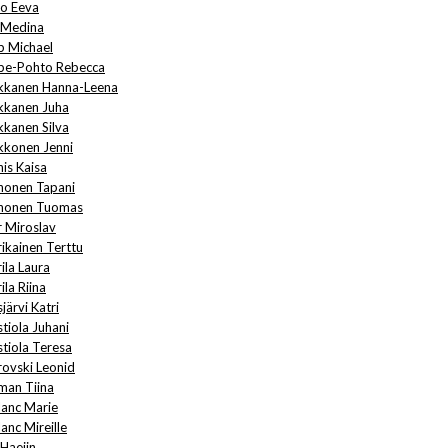
to Eeva
 Medina
b Michael
be-Pohto Rebecca
kkanen Hanna-Leena
kkanen Juha
kkanen Silva
kkonen Jenni
nis Kaisa
nonen Tapani
nonen Tuomas
r Miroslav
rikainen Terttu
ila Laura
ila Riina
järvi Katri
tiola Juhani
stiola Teresa
rovski Leonid
man Tiina
lanc Marie
anc Mireille
 Haejin