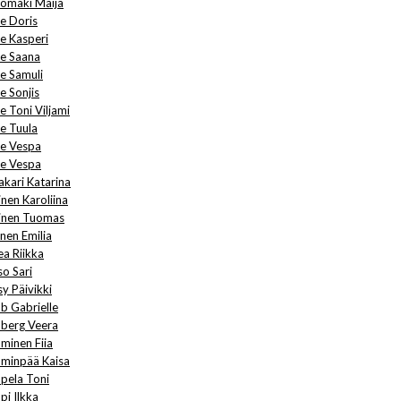
homäki Maija
ne Doris
ne Kasperi
ne Saana
ne Samuli
e Sonjis
e Toni Viljami
ne Tuula
ne Vespa
ne Vespa
akari Katarina
inen Karoliina
tinen Tuomas
unen Emilia
ea Riikka
so Sari
sy Päivikki
b Gabrielle
berg Veera
minen Fiia
minpää Kaisa
pela Toni
pi Ilkka