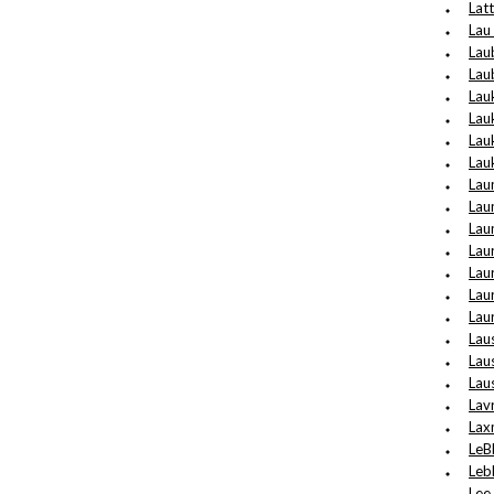
Lat
Lau
Lau
Lau
Lau
Lau
Lau
Lau
Lau
Lau
Lau
Lau
Lau
Laur
Laur
Laus
Laus
Lau
Lav
Lax
LeB
Lebl
Lee