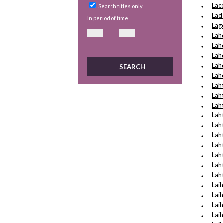
Lac
Search titles only
Lad
In period of time
Lag
—
Läh
Lah
Lah
Läh
Lah
Läh
Laht
Lah
Laht
Lah
Lah
Laht
Laht
Lah
Lah
Lai
Lai
Lai
Lai