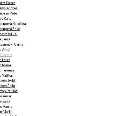
otte Pierre
anyi Andrea
ergren Peter
de Kalle
denperä Karoliina
denperä Soile
desmäki Kai
e Laura
teenmäki Carita
i Antti
ti Jarmo
i Laura
ti Maria
ti Tuomas
i Valtteri
inen Jyrki
tinen Reijo
trop Paulina
ho Anssi
ho Eeva
ho Hanna
ho Maria