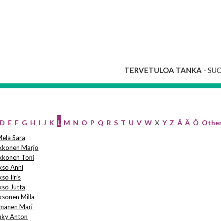
TERVETULOA TANKA
- SU
D
E
F
G
H
I
J
K
L
M
N
O
P
Q
R
S
T
U
V
W
X
Y
Z
Å
Ä
Ö
Othe
Mela Sara
kkonen Marjo
kkonen Toni
kso Anni
so Iiris
kso Jutta
ksonen Milla
manen Mari
hky Anton