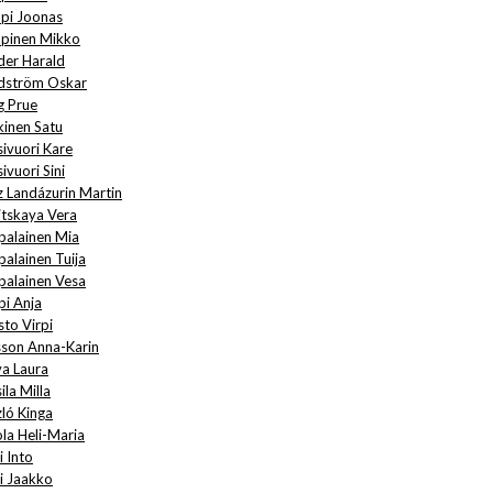
pi Joonas
pinen Mikko
der Harald
dström Oskar
g Prue
kinen Satu
sivuori Kare
ivuori Sini
z Landázurin Martin
itskaya Vera
palainen Mia
palainen Tuija
palainen Vesa
pi Anja
sto Virpi
sson Anna-Karin
va Laura
ila Milla
zló Kinga
ola Heli-Maria
i Into
ti Jaakko