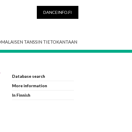
DANCEINFO.FI
OMALAISEN TANSSIN TIETOKANTAAN
r
Database search
More information
In Finnish