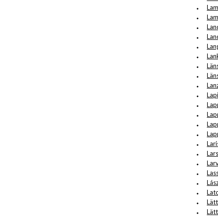
Lam
Lam
Lan
Lan
Lan
Lan
Län
Läns
Lan
Lap
Lap
Lap
Lap
Lap
Lari
Lar
Lar
Lass
Lás
Lat
Lätt
Lät