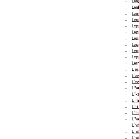
Len
Len
Len
Lep
Lep
Lep
Lep
Lep
Lep
Lep
Ler
Lie
Lie
Lie
Lifa
Liik
Lii
Liir
Lil
Liñ
Lin
Lind
Lin