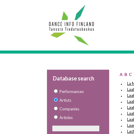
A
B
C
Database search
La 
Laa
Performances
Laa
Artists
Laa
Laak
Companies
Laa
Articles
Laa
Laa
Lac