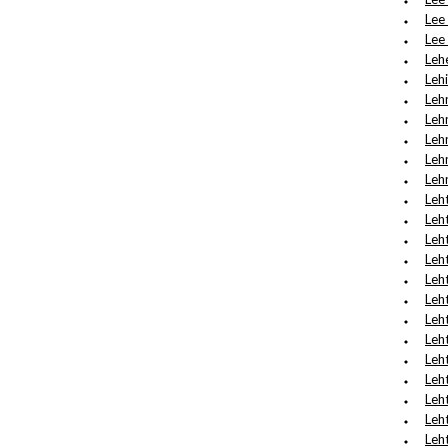
Lee
Lee
Leh
Leh
Leh
Leh
Lehm
Leh
Leh
Leh
Leh
Leht
Leh
Leh
Leht
Leh
Leht
Leh
Leht
Leh
Leh
Leh