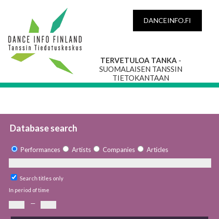
DANCEINFO.FI
TERVETULOA TANKA
-
SUOMALAISEN TANSSIN
TIETOKANTAAN
Database search
Performances
Artists
Companies
Articles
Search titles only
In period of time
—