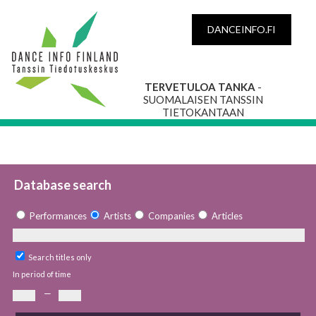
DANCEINFO.FI
TERVETULOA TANKA
-
SUOMALAISEN TANSSIN
TIETOKANTAAN
Database search
Performances
Artists
Companies
Articles
Search titles only
In period of time
—