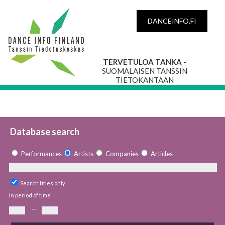
DANCEINFO.FI
TERVETULOA TANKA
-
SUOMALAISEN TANSSIN
TIETOKANTAAN
Database search
Performances
Artists
Companies
Articles
Search titles only
In period of time
—