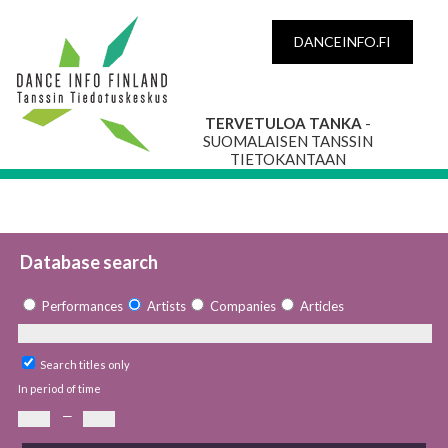
DANCEINFO.FI
TERVETULOA TANKA
-
SUOMALAISEN TANSSIN
TIETOKANTAAN
Database search
Performances
Artists
Companies
Articles
Search titles only
In period of time
—