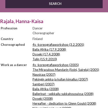
Rajala, Hanna-Kaisa
Profession
Dancer
Choreographer
Country
Finland
Choreographed
4s -koreografiaworkshop (3.2.2005)
Baila Afrika (17.9.2008)
Doseki (17.4.2008)
Tulin (15.9.2010)
Work as a dancer
4s -koreografiaworkshop (2005)
The Miraculous Mandarin (Soini, Sairela) (2005)
Nausicaa (2007)
Pekingin ankka ja kullan kimallus (2007)
Samberi (2007)
Baila Afrika (2008)
Ballerinat - seikkailu sukkahousuissa (2008)
Doseki (2008)
Hereafter - dedication to Glenn Gould (2008)