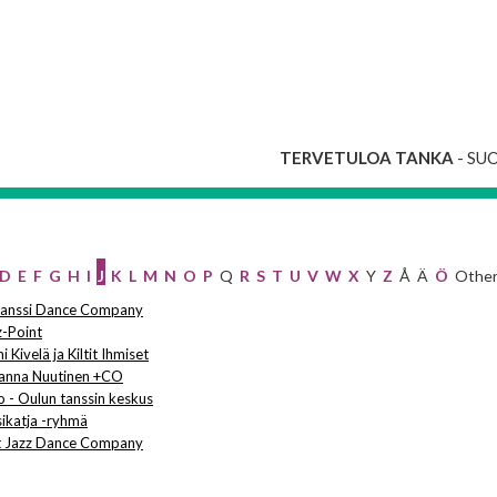
TERVETULOA TANKA
- SU
D
E
F
G
H
I
J
K
L
M
N
O
P
Q
R
S
T
U
V
W
X
Y
Z
Å
Ä
Ö
Othe
tanssi Dance Company
z-Point
i Kivelä ja Kiltit Ihmiset
anna Nuutinen +CO
o - Oulun tanssin keskus
sikatja -ryhmä
t Jazz Dance Company