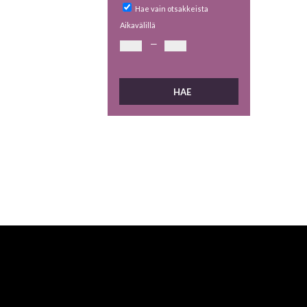
Hae vain otsakkeista
Aikavälillä
—