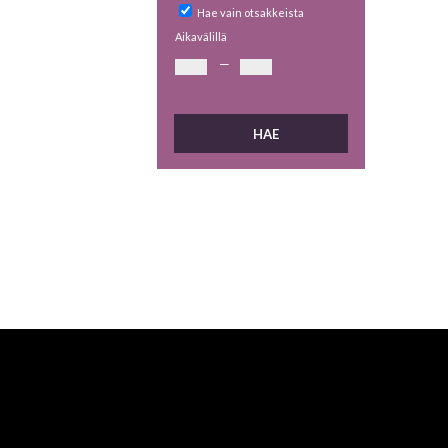
Hae vain otsakkeista
Aikavälillä
—