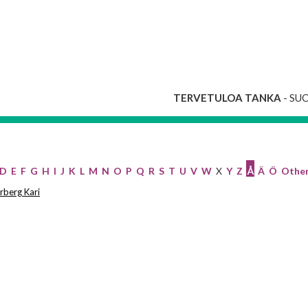
TERVETULOA TANKA
- SU
D
E
F
G
H
I
J
K
L
M
N
O
P
Q
R
S
T
U
V
W
X
Y
Z
Å
Ä
Ö
Othe
rberg Kari