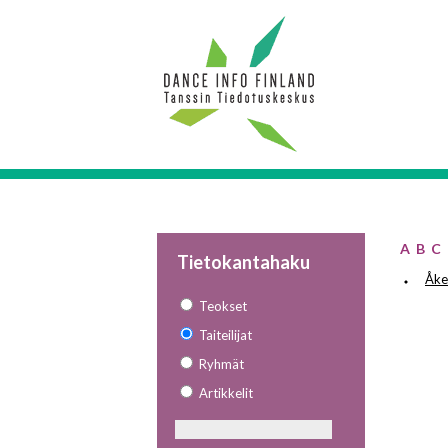
A
B
C
Tietokantahaku
Åke
Teokset
Taiteilijat
Ryhmät
Artikkelit