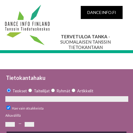
DANCEINFO.FI
TERVETULOA TANKA
-
SUOMALAISEN TANSSIN
TIETOKANTAAN
Tietokantahaku
Teokset
Taiteilijat
Ryhmät
Artikkelit
Hae vain otsakkeista
Aikavälillä
—