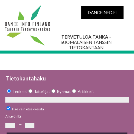
DANCEINFO.FI
TERVETULOA TANKA
-
SUOMALAISEN TANSSIN
TIETOKANTAAN
Tietokantahaku
Teokset
Taiteilijat
Ryhmät
Artikkelit
Hae vain otsakkeista
Aikavälillä
—