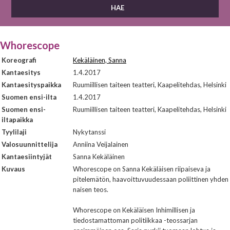
Whorescope
Koreografi
Kekäläinen, Sanna
Kantaesitys
1.4.2017
Kantaesityspaikka
Ruumiillisen taiteen teatteri, Kaapelitehdas, Helsinki
Suomen ensi-ilta
1.4.2017
Suomen ensi-
Ruumiillisen taiteen teatteri, Kaapelitehdas, Helsinki
iltapaikka
Tyylilaji
Nykytanssi
Valosuunnittelija
Anniina Veijalainen
Kantaesiintyjät
Sanna Kekäläinen
Kuvaus
Whorescope on Sanna Kekäläisen riipaiseva ja
pitelemätön, haavoittuvuudessaan poliittinen yhden
naisen teos.
Whorescope on Kekäläisen Inhimillisen ja
tiedostamattoman politiikkaa -teossarjan