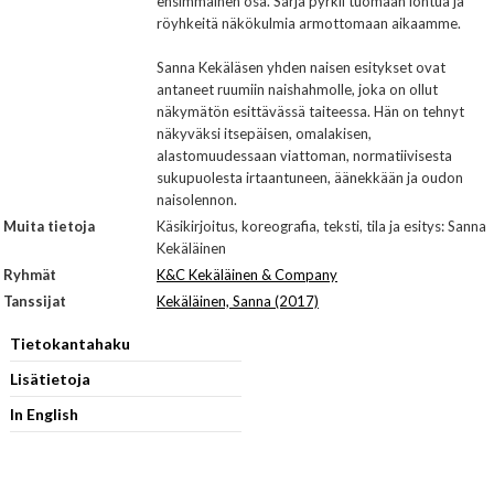
ensimmäinen osa. Sarja pyrkii tuomaan lohtua ja
röyhkeitä näkökulmia armottomaan aikaamme.
Sanna Kekäläsen yhden naisen esitykset ovat
antaneet ruumiin naishahmolle, joka on ollut
näkymätön esittävässä taiteessa. Hän on tehnyt
näkyväksi itsepäisen, omalakisen,
alastomuudessaan viattoman, normatiivisesta
sukupuolesta irtaantuneen, äänekkään ja oudon
naisolennon.
Muita tietoja
Käsikirjoitus, koreografia, teksti, tila ja esitys: Sanna
Kekäläinen
Ryhmät
K&C Kekäläinen & Company
Tanssijat
Kekäläinen, Sanna (2017)
Tietokantahaku
Lisätietoja
In English