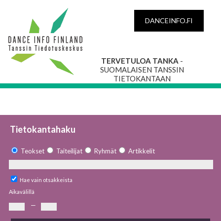
DANCEINFO.FI
TERVETULOA TANKA
-
SUOMALAISEN TANSSIN
TIETOKANTAAN
Tietokantahaku
Teokset
Taiteilijat
Ryhmät
Artikkelit
Hae vain otsakkeista
Aikavälillä
—