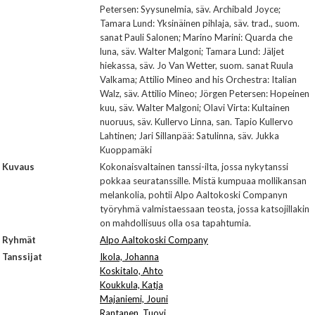
Petersen: Syysunelmia, säv. Archibald Joyce;
Tamara Lund: Yksinäinen pihlaja, säv. trad., suom.
sanat Pauli Salonen; Marino Marini: Quarda che
luna, säv. Walter Malgoni; Tamara Lund: Jäljet
hiekassa, säv. Jo Van Wetter, suom. sanat Ruula
Valkama; Attilio Mineo and his Orchestra: Italian
Walz, säv. Attilio Mineo; Jörgen Petersen: Hopeinen
kuu, säv. Walter Malgoni; Olavi Virta: Kultainen
nuoruus, säv. Kullervo Linna, san. Tapio Kullervo
Lahtinen; Jari Sillanpää: Satulinna, säv. Jukka
Kuoppamäki
Kuvaus
Kokonaisvaltainen tanssi-ilta, jossa nykytanssi
pokkaa seuratanssille. Mistä kumpuaa mollikansan
melankolia, pohtii Alpo Aaltokoski Companyn
työryhmä valmistaessaan teosta, jossa katsojillakin
on mahdollisuus olla osa tapahtumia.
Ryhmät
Alpo Aaltokoski Company
Tanssijat
Ikola, Johanna
Koskitalo, Ahto
Koukkula, Katja
Majaniemi, Jouni
Rantanen, Tuovi