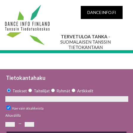
DANCEINFO.FI
TERVETULOA TANKA
-
SUOMALAISEN TANSSIN
TIETOKANTAAN
Tietokantahaku
Teokset
Taiteilijat
Ryhmät
Artikkelit
Hae vain otsakkeista
Aikavälillä
—