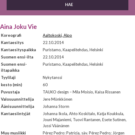
Aina Joku Vie
Koreografi
Aaltokoski, Alpo
Kantaesitys
22.10.2014
Kantaesityspaikka
Puristamo, Kaapelitehdas, Helsinki
Suomen ensi-ilta
22.10.2014
Suomen ensi-
Puristamo, Kaapelitehdas, Helsinki
iltapaikka
Tyylilaji
Nykytanssi
kesto (min)
60
Puvustaja
TAUKO design – Mila Moisio, Kaisa Rissanen
Valosuunnittelija
Jere Mönkkönen
Äänisuunnittelija
Johanna Storm
Kantaesiintyjät
Johanna Ikola, Ahto Koskitalo, Katja Koukkula,
Jouni Majaniemi, Tuovi Rantanen, Esete Sutinen,
Jussi Väänänen
Muu musiikki
Pérez Pedro: Patricia, säv. Pérez Pedro; Jörgen