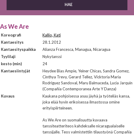
As We Are
Koreografi
Kallio, Kati
Kantaesitys
28.1.2012
Kantaesityspaikka
Alianza Francesca, Managua, Nicaragua
Tyylilaji
Nykytanssi
kesto (min)
24
Kantaesiintyjät
Heydee Bias Ampie, Yeiner Chicas, Sandra Gomez,
Cinthya Trevy, Gerard Tellez, Vicktoria Maria
Rodriguez Sandoval, Maru Balmaceda, Lucia Jarquin
(Compañia Contemporanea Arte Y Danza)
Kuvaus
Kaukana pohjoisessa asuu jäyhä ja työteliäs kansa,
joka elää hyvin erikoisessa ilmastossa omine
erityispiirteineen.
As We Are on suomalisuutta kuvaava
tanssiteatteriteos kahdeksalle nicaragualaiselle
tanssijalle. Teos valmistettiin tilaustyönä Compañia