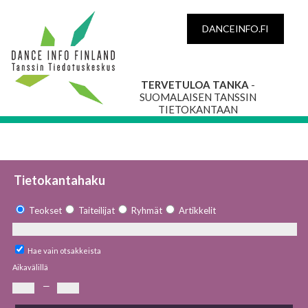
DANCEINFO.FI
TERVETULOA TANKA
-
SUOMALAISEN TANSSIN
TIETOKANTAAN
Tietokantahaku
Teokset
Taiteilijat
Ryhmät
Artikkelit
Hae vain otsakkeista
Aikavälillä
—