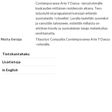
Contemporanea Arte Y Danza -tanssiryhmälle
kuukauden mittaisen residenssin aikana. Teos
tutustutti nicaragualaiset katsojat erilaisiin
suomalaisiin 'rytmeihin'. Lavalla laulettiin suomeksi
ja vaivuttiin talviuneen, esitettiin millaista on
arktinen kävely ja suomalainen tango melankoliaa
unohtamatta.
Muita tietoja
Tilaustyö Compañia Contemporanea Arte Y Danza
-ryhmälle.
Tietokantahaku
Lisätietoja
In English