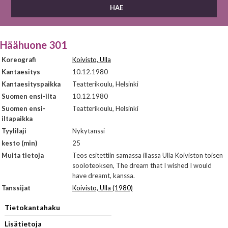
Häähuone 301
Koreografi
Koivisto, Ulla
Kantaesitys
10.12.1980
Kantaesityspaikka
Teatterikoulu, Helsinki
Suomen ensi-ilta
10.12.1980
Suomen ensi-
Teatterikoulu, Helsinki
iltapaikka
Tyylilaji
Nykytanssi
kesto (min)
25
Muita tietoja
Teos esitettiin samassa illassa Ulla Koiviston toisen
sooloteoksen, The dream that I wished I would
have dreamt, kanssa.
Tanssijat
Koivisto, Ulla (1980)
Tietokantahaku
Lisätietoja