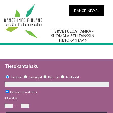
DANCEINFO.FI
TERVETULOA TANKA
-
SUOMALAISEN TANSSIN
TIETOKANTAAN
Tietokantahaku
Teokset
Taiteilijat
Ryhmät
Artikkelit
Hae vain otsakkeista
Aikavälillä
—