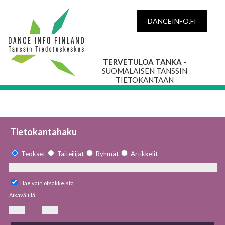
DANCEINFO.FI
TERVETULOA TANKA
-
SUOMALAISEN TANSSIN
TIETOKANTAAN
Tietokantahaku
Teokset
Taiteilijat
Ryhmät
Artikkelit
Hae vain otsakkeista
Aikavälillä
—