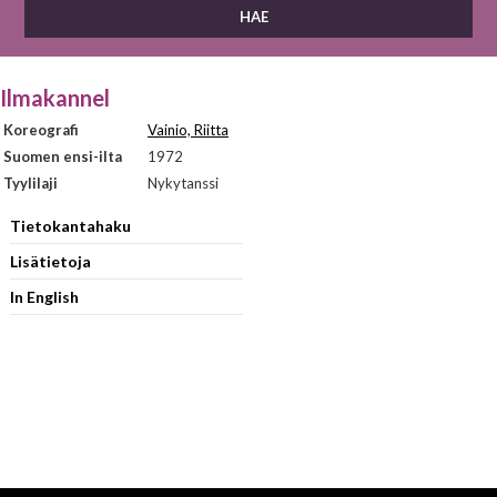
Ilmakannel
Koreografi
Vainio, Riitta
Suomen ensi-ilta
1972
Tyylilaji
Nykytanssi
Tietokantahaku
Lisätietoja
In English