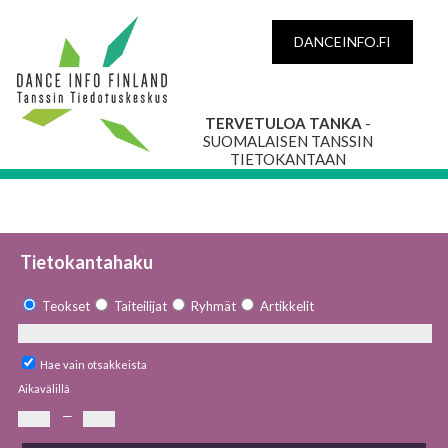
DANCEINFO.FI
TERVETULOA TANKA
-
SUOMALAISEN TANSSIN
TIETOKANTAAN
Tietokantahaku
Teokset
Taiteilijat
Ryhmät
Artikkelit
Hae vain otsakkeista
Aikavälillä
—