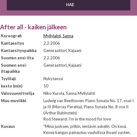
After all - kaiken jälkeen
Koreografi
Myllylahti, Sanna
Kantaesitys
2.2.2006
Kantaesityspaikka
Generaattori, Kajaani
Suomen ensi-ilta
2.2.2006
Suomen ensi-
Generaattori, Kajaani
iltapaikka
Tyylilaji
Nykytanssi
kesto (min)
50
Valosuunnittelija
Niko Kurola, Sanna Myllylahti
Muu musiikki
Ludwig van Beethoven: Piano Sonata No. 17, osat I
ja III (Murray Perahia), Piano Sonata No. 8 osa II
(Arthur Rubinstein)
Rod Steward: I'm in the mood for love
Kuvaus
"Minä juoksen, pitkin, lentävin askelin. On kesä.
Keveä kangas painautuu vauhdissa ihoani vasten.