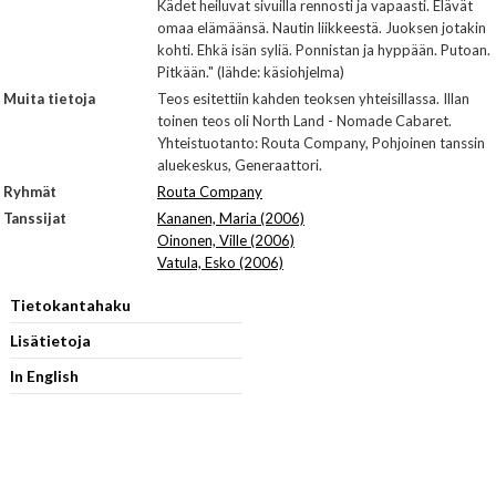
Kädet heiluvat sivuilla rennosti ja vapaasti. Elävät
omaa elämäänsä. Nautin liikkeestä. Juoksen jotakin
kohti. Ehkä isän syliä. Ponnistan ja hyppään. Putoan.
Pitkään." (lähde: käsiohjelma)
Muita tietoja
Teos esitettiin kahden teoksen yhteisillassa. Illan
toinen teos oli North Land - Nomade Cabaret.
Yhteistuotanto: Routa Company, Pohjoinen tanssin
aluekeskus, Generaattori.
Ryhmät
Routa Company
Tanssijat
Kananen, Maria (2006)
Oinonen, Ville (2006)
Vatula, Esko (2006)
Tietokantahaku
Lisätietoja
In English