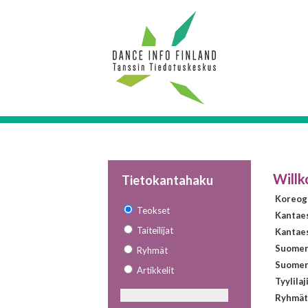
Will
Tietokantahaku
Koreogr
Teokset
Kantae
Taiteilijat
Kantaes
Suomen 
Ryhmät
Suomen 
Artikkelit
Tyylilaj
Ryhmät