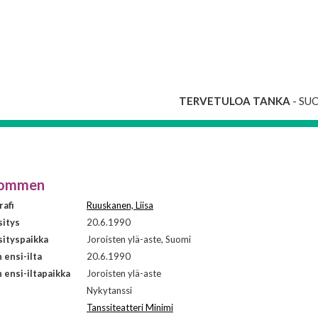
TERVETULOA TANKA
- SU
kommen
afi
Ruuskanen, Liisa
sitys
20.6.1990
ityspaikka
Joroisten ylä-aste, Suomi
ensi-ilta
20.6.1990
ensi-iltapaikka
Joroisten ylä-aste
i
Nykytanssi
Tanssiteatteri Minimi