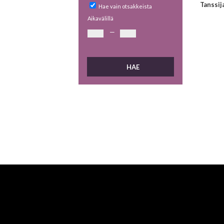
Tanssij
Hae vain otsakkeista
Aikavälillä
—