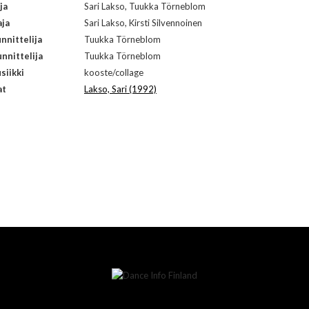
ja
Sari Lakso, Tuukka Törneblom
aja
Sari Lakso, Kirsti Silvennoinen
nnittelija
Tuukka Törneblom
nnittelija
Tuukka Törneblom
siikki
kooste/collage
at
Lakso, Sari (1992)