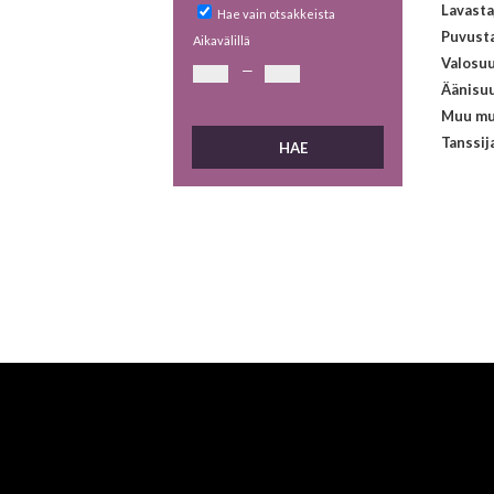
Lavasta
Hae vain otsakkeista
Puvust
Aikavälillä
Valosuu
—
Äänisuu
Muu mu
Tanssij