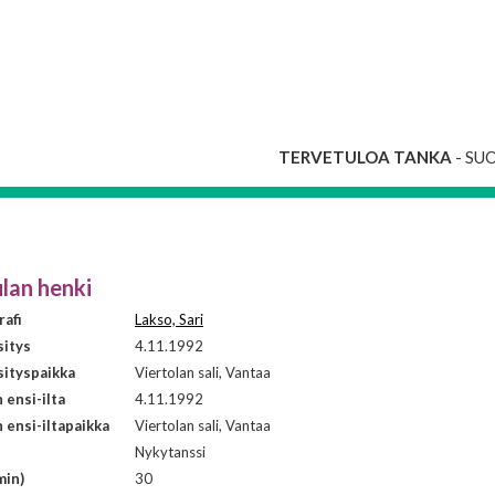
TERVETULOA TANKA
- SU
lan henki
afi
Lakso, Sari
sitys
4.11.1992
ityspaikka
Viertolan sali, Vantaa
ensi-ilta
4.11.1992
ensi-iltapaikka
Viertolan sali, Vantaa
i
Nykytanssi
min)
30