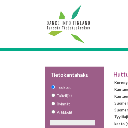
Huttu
Tietokantahaku
Koreogr
Teokset
Kantae
Taiteilijat
Kantaes
Suomen 
Ryhmät
Suomen 
Artikkelit
Tyylilaj
kesto (