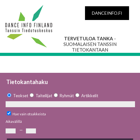
DANCEINFO.FI
TERVETULOA TANKA
-
SUOMALAISEN TANSSIN
TIETOKANTAAN
Tietokantahaku
Teokset
Taiteilijat
Ryhmät
Artikkelit
Hae vain otsakkeista
Aikavälillä
—