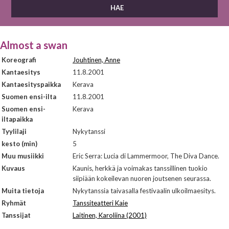
Almost a swan
Koreografi
Jouhtinen, Anne
Kantaesitys
11.8.2001
Kantaesityspaikka
Kerava
Suomen ensi-ilta
11.8.2001
Suomen ensi-
Kerava
iltapaikka
Tyylilaji
Nykytanssi
kesto (min)
5
Muu musiikki
Eric Serra: Lucia di Lammermoor, The Diva Dance.
Kuvaus
Kaunis, herkkä ja voimakas tanssillinen tuokio
siipiään kokeilevan nuoren joutsenen seurassa.
Muita tietoja
Nykytanssia taivasalla festivaalin ulkoilmaesitys.
Ryhmät
Tanssiteatteri Kaie
Tanssijat
Laitinen, Karoliina (2001)