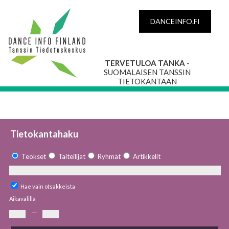
DANCEINFO.FI
TERVETULOA TANKA
-
SUOMALAISEN TANSSIN
TIETOKANTAAN
Tietokantahaku
Teokset
Taiteilijat
Ryhmät
Artikkelit
Hae vain otsakkeista
Aikavälillä
—