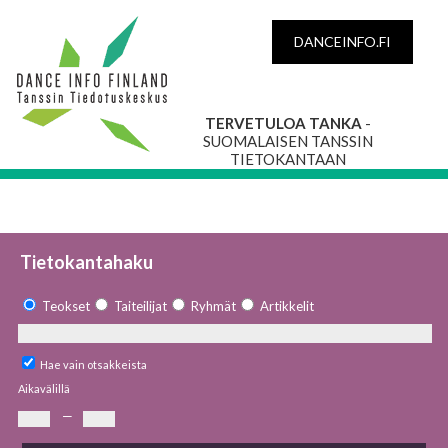
DANCEINFO.FI
TERVETULOA TANKA
-
SUOMALAISEN TANSSIN
TIETOKANTAAN
Tietokantahaku
Teokset
Taiteilijat
Ryhmät
Artikkelit
Hae vain otsakkeista
Aikavälillä
—