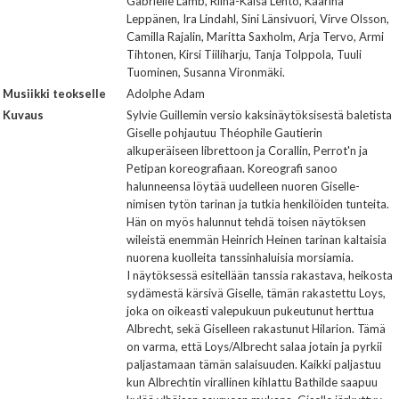
Gabrielle Lamb, Riina-Kaisa Lehto, Kaarina
Leppänen, Ira Lindahl, Sini Länsivuori, Virve Olsson,
Camilla Rajalin, Maritta Saxholm, Arja Tervo, Armi
Tihtonen, Kirsi Tiiliharju, Tanja Tolppola, Tuuli
Tuominen, Susanna Vironmäki.
Musiikki teokselle
Adolphe Adam
Kuvaus
Sylvie Guillemin versio kaksinäytöksisestä baletista
Giselle pohjautuu Théophile Gautierin
alkuperäiseen librettoon ja Corallin, Perrot'n ja
Petipan koreografiaan. Koreografi sanoo
halunneensa löytää uudelleen nuoren Giselle-
nimisen tytön tarinan ja tutkia henkilöiden tunteita.
Hän on myös halunnut tehdä toisen näytöksen
wileistä enemmän Heinrich Heinen tarinan kaltaisia
nuorena kuolleita tanssinhaluisia morsiamia.
I näytöksessä esitellään tanssia rakastava, heikosta
sydämestä kärsivä Giselle, tämän rakastettu Loys,
joka on oikeasti valepukuun pukeutunut herttua
Albrecht, sekä Giselleen rakastunut Hilarion. Tämä
on varma, että Loys/Albrecht salaa jotain ja pyrkii
paljastamaan tämän salaisuuden. Kaikki paljastuu
kun Albrechtin virallinen kihlattu Bathilde saapuu