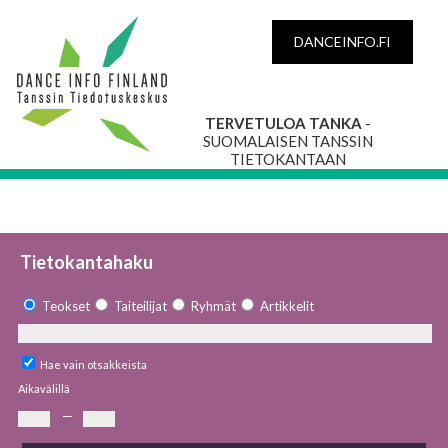
DANCEINFO.FI
TERVETULOA TANKA
-
SUOMALAISEN TANSSIN
TIETOKANTAAN
Tietokantahaku
Teokset
Taiteilijat
Ryhmät
Artikkelit
Hae vain otsakkeista
Aikavälillä
—