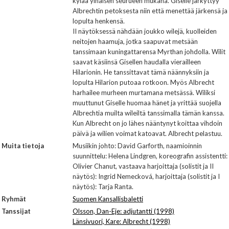
kylää ylhäisen seurueen mukana. Giselle järkyttyy
Albrechtin petoksesta niin että menettää järkensä ja
lopulta henkensä.
II näytöksessä nähdään joukko wilejä, kuolleiden
neitojen haamuja, jotka saapuvat metsään
tanssimaan kuningattarensa Myrthan johdolla. Wilit
saavat käsiinsä Gisellen haudalla vierailleen
Hilarionin. He tanssittavat tämä näännyksiin ja
lopulta Hilarion putoaa rotkoon. Myös Albrecht
harhailee murheen murtamana metsässä. Wiliksi
muuttunut Giselle huomaa hänet ja yrittää suojella
Albrechtia muilta wileiltä tanssimalla tämän kanssa.
Kun Albrecht on jo lähes nääntynyt koittaa vihdoin
päivä ja wilien voimat katoavat. Albrecht pelastuu.
Muita tietoja
Musiikin johto: David Garforth, naamioinnin
suunnittelu: Helena Lindgren, koreografin assistentti:
Olivier Chanut, vastaava harjoittaja (solistit ja II
näytös): Ingrid Nemecková, harjoittaja (solistit ja I
näytös): Tarja Ranta.
Ryhmät
Suomen Kansallisbaletti
Tanssijat
Olsson, Dan-Eje: adjutantti (1998)
Länsivuori, Kare: Albrecht (1998)