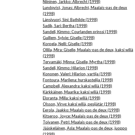
Niininen, Jarkko: Albrecht (1998)
Lundqvist, Jonas: Albrecht, Maalais-pas de deux
(1998)
Länsivuori, Sini: Bathilde (1998)
Sadik, Sari: Bertha (1998)
Sandell, Kimmo: Courlanden prinssi (1998)
Guillem, Sylvie: Giselle (1998)
Korpela, Nelli: Giselle (1998)
Ollila, Mira: Giselle, Maalais-pas de deux, kaksi wiliä
(1998)
Tervamäki, Minna: Giselle, Myrtha (1998)
Sandell, Kimmo: Hilarion (1998)
Kononen, Valeri: Hilarion, vartija (1998)
Fontoura, Marilena: hurskastelija (1998)
Campbell, Alexandra: kaksi wiliä (1998)
Kärkkäinen, Maarika: kaksi wiliä (1998)
Eloranta, Milla: kaksi wiliä (1998)
Olsson, Virve: kaksi wiliä, pesijätär (1998)
Eerola, Jaakko: Maalais-pas de deux (1998)
Kitseroo, Joyce: Maalais-pas de deux (1998)
Toivanen, Petri: Maalais-pas de deux (1998)
Jääskeläinen, Asla: Maalais-pas de deux, juoppo
(1998)