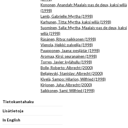
Kononen, Anandah: Maalais-pas de deux, kaksi wiliä
(1998)
Lamb, Gabrielle: Myrtha (1998)
Karhunen, Titta: Myrtha, kaksi wiliä (1998)
Suominen, Salla: Myrtha, Maalais-pas de deux, kaksi
wiliä (1998)
Räsänen, Ritva: naikkonen (1998)
Vienola, Heikki: palvelija (1998)
Puupponen, Jaana: pesijätär (1998)
Aromaa, Kirsi: seuranainen (1998)
Torres, Javier: kylähullu (1998)
Bolle, Roberto: Albrecht (2000)
Beljajevski, Stanislav: Albrecht (2000)
Kivelä, Sampo: Hilarion, Wilfried (1998)
Kirjonen, Juha: Albrecht (2000)
Saikkonen, Sami: Wilfried (1998)
Tietokantahaku
Lisätietoja
In English