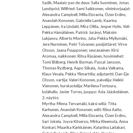
Sadik, Maalais-pas de deux: Salla Suominen, Jonas
Lundqvist; Wilfried: Sami Saikkonen, viininkorjaajat:
Alexandra Campbell, Milla Eloranta, Özen Erdinc,
Anandah Kononen, Gabrielle Lamb, Kaarina
Leppänen, Ira Lindahl, Mira Ollila, Jesper Hylin, Veli-
Pekka Hämäläinen, Patrick Jurányi, Maksim
Lukjanov, Alberto Morino, Juha-Pekka Myllymäki,
Jere Nurminen, Petri Toivanen; pesijättäret: Virve
Olsson, Jaana Puupponen; seuranainen: Kirsi
Aromaa, naikkonen: Ritva Räsänen, hovimiehet:
Tomi Blåberg, Henrik Burman, Pascal Jansson,
Thomas Rydberg, Aapo Siikala, Jouka Valkama,
Klaus Vesala, Pekka Ylimarttila; adjutantti: Dan-Eje
Olsson, vartija: Valeri Kononen, palvelija: Heikki
Vienonen, hurskastelija: Marilena Fontoura,
kylähullu: Javier Torres, juoppo: Asla Jääskeläinen.
2. näytös:
Myrtha: Minna Tervamäki, kaksi wiliä: Titta
Karhunen, Anandah Kononen; wilit: Riina Aalto,
Alexandra Campbell, Milla Eloranta, Özen Erdinc,
Sari Jokela, Joyce Kitseroo, Mirka Kleemola, Anna
Konkari, Maarika Kärkkäinen, Katariina Laitakari,