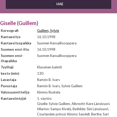
Giselle (Guillem)
Koreografi
Guillem, Sylvie
Kantaesitys
16.10.1998
Kantaesityspaikka
Suomen Kansallisooppera
Suomen ensi-ilta
16.10.1998
Suomen ensi-
Suomen Kansallisooppera
iltapaikka
Tyylilaji
Klassinen baletti
kesto (min)
130
Lavastaja
Ramón B. Ivars
Puvustaja
Ramón B. Ivars, Sylvie Guillem
Valosuunnittelija
Kimmo Ruskela
Kantaesiintyjät
1. näytös:
Giselle: Sylvie Guillem, Albrecht: Kare Länsivuori,
Hilarion: Sampo Kivelä, Bathilde: Sini Länsivuori,
Courlanden prinssi: Kimmo Sandell, Bertha: Sari