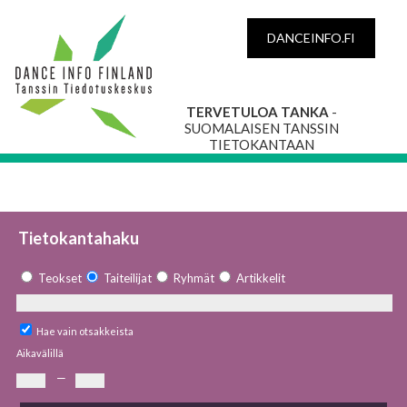
DANCEINFO.FI
TERVETULOA TANKA
-
SUOMALAISEN TANSSIN
TIETOKANTAAN
Tietokantahaku
Teokset
Taiteilijat
Ryhmät
Artikkelit
Hae vain otsakkeista
Aikavälillä
—