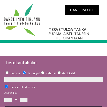
DANCEINFO.FI
TERVETULOA TANKA
-
SUOMALAISEN TANSSIN
TIETOKANTAAN
Tietokantahaku
Teokset
Taiteilijat
Ryhmät
Artikkelit
Hae vain otsakkeista
Aikavälillä
—