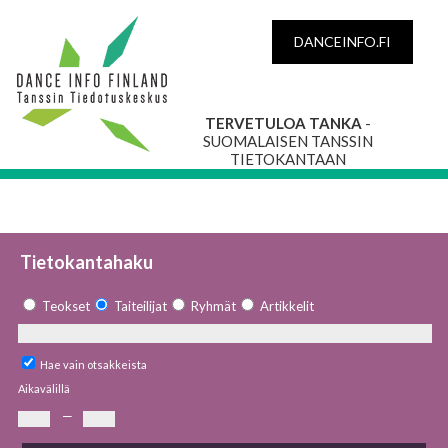
DANCEINFO.FI
TERVETULOA TANKA
-
SUOMALAISEN TANSSIN
TIETOKANTAAN
Tietokantahaku
Teokset
Taiteilijat
Ryhmät
Artikkelit
Hae vain otsakkeista
Aikavälillä
—