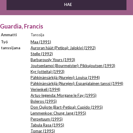
Guardia, Francis
Ammatti
Tanssija
Työ
Maa (1991)
tanssijana
Auroran häät (Petipa): Jalokivi (1992)
Stelle (1992)
Barbarously Yours (1993)
Joutsenlampi (Bourmeister): Pikkujoutsen (1993)
Kyr (otteita) (1993)
Pähkinänsärkijä (Nurejev): Louisa (1994)
Pähkinänsärkijä (Nurejev): Espanjalainen tanssi (1994)
Verienkeli (1994)
Artus-legenda: Morgane le Fay (1995)
Boleros (1995)
Don Quijote (Bart-Petipa): Cupido (1995)
Lemmenkoe: Chung Jang (1995)
Perpetuum (1995)
Tabula Rasa (1995)
Tomar (1995)