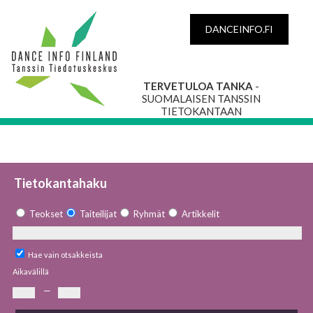
DANCEINFO.FI
TERVETULOA TANKA
-
SUOMALAISEN TANSSIN
TIETOKANTAAN
Tietokantahaku
Teokset
Taiteilijat
Ryhmät
Artikkelit
Hae vain otsakkeista
Aikavälillä
—