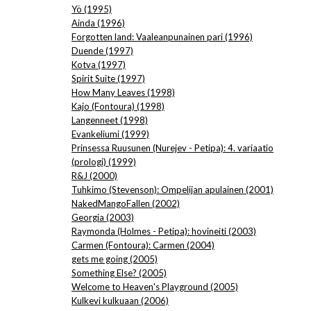
Yö (1995)
Ainda (1996)
Forgotten land: Vaaleanpunainen pari (1996)
Duende (1997)
Kotva (1997)
Spirit Suite (1997)
How Many Leaves (1998)
Kajo (Fontoura) (1998)
Langenneet (1998)
Evankeliumi (1999)
Prinsessa Ruusunen (Nurejev - Petipa): 4. variaatio
(prologi) (1999)
R&J (2000)
Tuhkimo (Stevenson): Ompelijan apulainen (2001)
NakedMangoFallen (2002)
Georgia (2003)
Raymonda (Holmes - Petipa): hovineiti (2003)
Carmen (Fontoura): Carmen (2004)
gets me going (2005)
Something Else? (2005)
Welcome to Heaven's Playground (2005)
Kulkevi kulkuaan (2006)