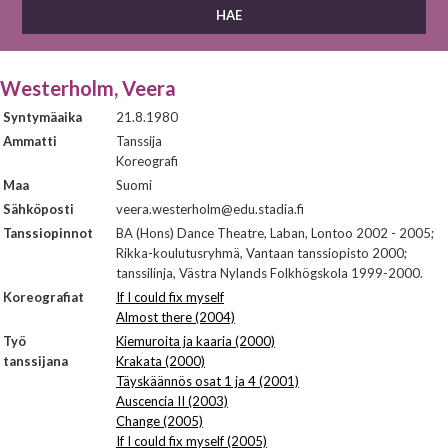
Westerholm, Veera
Syntymäaika
21.8.1980
Ammatti
Tanssija
Koreografi
Maa
Suomi
Sähköposti
veera.westerholm@edu.stadia.fi
Tanssiopinnot
BA (Hons) Dance Theatre, Laban, Lontoo 2002 - 2005;
Rikka-koulutusryhmä, Vantaan tanssiopisto 2000;
tanssilinja, Västra Nylands Folkhögskola 1999-2000.
Koreografiat
If I could fix myself
Almost there (2004)
Työ
Kiemuroita ja kaaria (2000)
tanssijana
Krakata (2000)
Täyskäännös osat 1 ja 4 (2001)
Auscencia II (2003)
Change (2005)
If I could fix myself (2005)