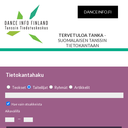
DANCEINFO.FI
TERVETULOA TANKA
-
SUOMALAISEN TANSSIN
TIETOKANTAAN
Tietokantahaku
Teokset
Taiteilijat
Ryhmät
Artikkelit
Hae vain otsakkeista
Aikavälillä
—