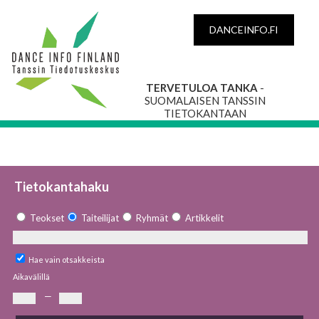
DANCEINFO.FI
TERVETULOA TANKA
-
SUOMALAISEN TANSSIN
TIETOKANTAAN
Tietokantahaku
Teokset
Taiteilijat
Ryhmät
Artikkelit
Hae vain otsakkeista
Aikavälillä
—