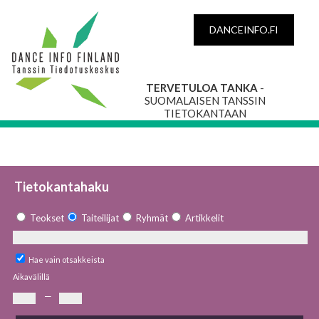
DANCEINFO.FI
TERVETULOA TANKA
-
SUOMALAISEN TANSSIN
TIETOKANTAAN
Tietokantahaku
Teokset
Taiteilijat
Ryhmät
Artikkelit
Hae vain otsakkeista
Aikavälillä
—