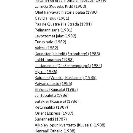
Mitä nyt eli erään johtajan lapsuus (1979)
Lumikki (Kuusela, Kitti) (1980)
Oljet käryävät, historia palaa (1980)
Cay Da -puu (1981)
Pas de Quatre à la Strada (1981)
Pelimannisarja (1981)
Levottomat jalat (1982)
Turun palo (1982)
Valtsu (1982)
Kaunotar ja hirviö (Strömberg) (1983)
Lokki Jonathan (1983)
Luutanainen (Die Sennenpuppe) (1984)
Hyrrä (1985)
Kaipaus (Wolska, Rasilainen) (1985)
Päivän päästö (1985)
Sinfonia (Kuusela) (1985)
Junttibaletti (1986)
Satakieli (Kuusela) (1986)
Ketunnahka (1987)
Orient Express (1987)
Sudenhetki (1987)
Aikojen lopun kvartetto (Kuusela) (1988)
Kenraali Othello (1988)