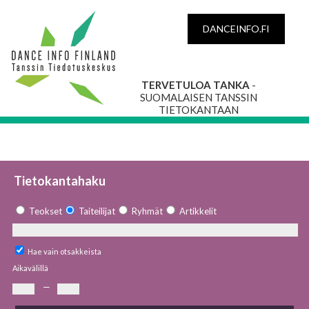
DANCEINFO.FI
TERVETULOA TANKA
-
SUOMALAISEN TANSSIN
TIETOKANTAAN
Tietokantahaku
Teokset
Taiteilijat
Ryhmät
Artikkelit
Hae vain otsakkeista
Aikavälillä
—