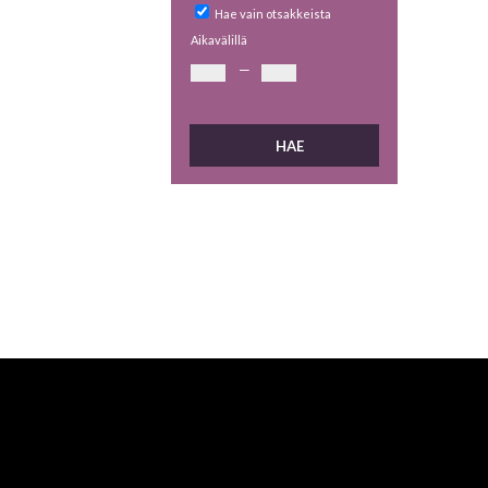
Hae vain otsakkeista
Aikavälillä
—