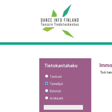
Immon
Tietokantahaku
Työ tan
Teokset
Taiteilijat
Ryhmät
Artikkelit